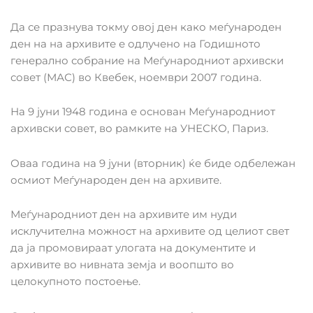
Да се празнува токму овој ден како меѓународен
ден на на архивите е одлучено на Годишното
генерално собрание на Меѓународниот архивски
совет (МАС) во Квебек, ноември 2007 година.
На 9 јуни 1948 година е основан Меѓународниот
архивски совет, во рамките на УНЕСКО, Париз.
Оваа година на 9 јуни (вторник) ќе биде одбележан
осмиот Меѓународен ден на архивите.
Меѓународниот ден на архивите им нуди
исклучителна можност на архивите од целиот свет
да ја промовираат улогата на документите и
архивите во нивната земја и воопшто во
целокупното постоење.