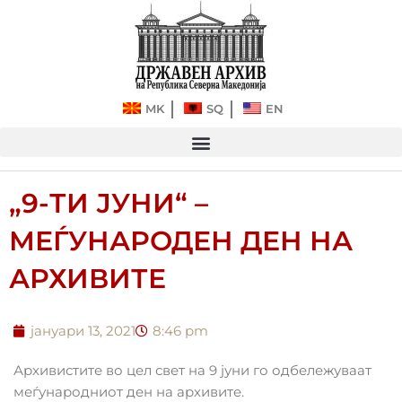
Прескокнете
до
содржината
MK
SQ
EN
„9-ТИ ЈУНИ“ –
МЕЃУНАРОДЕН ДЕН НА
АРХИВИТЕ
јануари 13, 2021
8:46 pm
Архивистите во цел свет на 9 јуни го одбележуваат
меѓународниот ден на архивите.