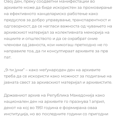
Овој ден, преку соодветни манифестации во
архивите може да биде искористен за промовирање
на ефективното канцелариско работење како
предуслов за добро управување, транспарентност и
одговорност; да се нагласи важноста од чувањето на
архивскиот материјал за колективната меморија на
нациите и општеството и да се охрабрат оние
членови од јавноста, кои никогаш претходно не го
направиле тоа, да ги консултираат архивите за прв
пат.
„9-ти јуни“ – како меѓународен ден на архивите
треба да се искористи како можност за подигање на
јавната свест за архивскиот материјал и архивистите.
Државниот архив на Република Македонија како
национален ден на архивите го празнува 1 април,
денот на кој во 1951 година е формирана оваа
институција, но во последните години со пригодни