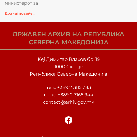
министерот за
Дознај повеќе...
ДРЖАВЕН АРХИВ НА РЕПУБЛИКА
СЕВЕРНА МАКЕДОНИЈА
Кеј Димитар Влахов бр. 19
1000 Скопје
Република Северна Македонија
тел.:
+389 2 3115 783
факс: +389 2 3165 944
contact@arhiv.gov.mk
F
a
c