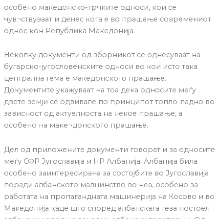
особено македонско-грчките односи, кои се
чув¬ствуваат и денес кога е во прашање современиот
однос кон Република Македонија.
Неколку документи од зборникот се однесуваат на
бугарско-југословенските односи во кои исто така
централна тема е македонското прашање.
Документите укажуваат на тоа дека односите меѓу
двете земји се одвивале по принципот топло-ладно во
зависност од актуелноста на некое прашање, а
особено на маке¬донското прашање.
Дел од приложените документи говорат и за односите
меѓу СФР Југославија и НР Албанија. Албанија била
особено заинтересирана за состојбите во Југославија
поради албанското малцинство во неа, особено за
работата на пропагандната машинерија на Косово и во
Македонија каде што според албанската теза постоел