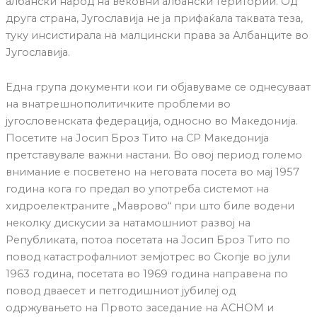
албански народ на вековни албански територии. Од
друга страна, Југославија не ја прифаќала таквата теза,
туку инсистирала на малцински права за Албанците во
Југославија.
Една група документи кои ги објавуваме се однесуваат
на внатрешнополитичките проблеми во
југословенската федерација, односно во Македонија.
Посетите на Јосип Броз Тито на СР Македонија
претставувале важни настани. Во овој период големо
внимание е посветено на неговата посета во мај 1957
година кога го предал во употреба системот на
хидроелектраните „Маврово“ при што биле водени
неколку дискусии за натамошниот развој на
Републиката, потоа посетата на Јосип Броз Тито по
повод катастрофалниот земјотрес во Скопје во јули
1963 година, посетата во 1969 година направена по
повод дваесет и петгодишниот јубилеј од
одржувањето на Првото заседание на АСНОМ и