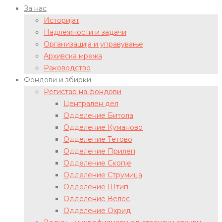
За нас
Историјат
Надлежности и задачи
Организација и управување
Архивска мрежа
Раководство
Фондови и збирки
Регистар на фондови
Централен дел
Одделение Битола
Одделение Куманово
Одделение Тетово
Одделение Прилеп
Одделение Скопје
Одделение Струмица
Одделение Штип
Одделение Велес
Одделение Охрид