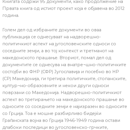
Книгата содржи 95 документи, како продолжение на
Првата книга од истиот проект која е објавена во 2012
година.
Голем дел од избраните документи во оваа
публикација се однесуваат на надворешно-
политичкиот аспект на југословенските односи со
соседните земји, а во тој контекст и третманот на
македонското прашање. Вториот, помал дел од
документите се однесува на внатре¬шно-политичките
состојби во ФНР (СФР) Југославија и посебно во НР
(СР) Македонија, ги третира политичките, стопанските,
култур¬но-образовните и некои други односи
поврзани со Македонија. Надворешно-политичкиот
аспект во третирањето на македонското прашање во
односите со соседните земји е најизразен во односите
со Грција. Тоа е мошне разбирливо бидејќи
Граѓанската војна во Грција 1946-1949 година остави
длабоки последици во југословенско-грчките,