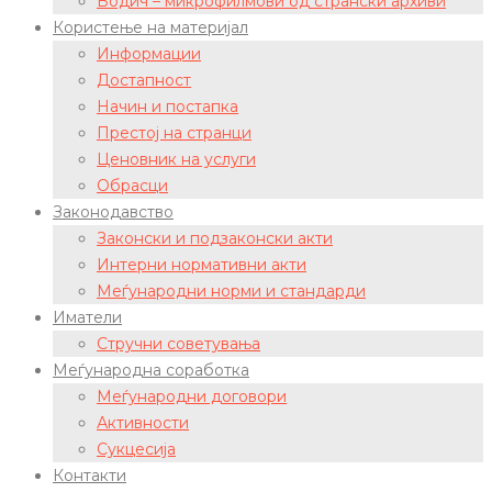
Водич – микрофилмови од странски архиви
Користење на материјал
Информации
Достапност
Начин и постапка
Престој на странци
Ценовник на услуги
Обрасци
Законодавство
Законски и подзаконски акти
Интерни нормативни акти
Меѓународни норми и стандарди
Иматели
Стручни советувања
Меѓународна соработка
Меѓународни договори
Активности
Сукцесија
Контакти