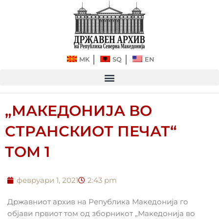
Прескокнете
до
содржината
MK
SQ
EN
„МАКЕДОНИЈА ВО
СТРАНСКИОТ ПЕЧАТ“
ТОМ 1
февруари 1, 2021
2:43 pm
Државниот архив на Република Македонија го
објави првиот том од зборникот „Македонија во