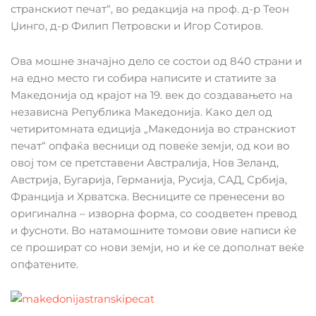
странскиот печат“, во редакција на проф. д-р Теон
Џинго, д-р Филип Петровски и Игор Сотиров.
Ова мошне значајно дело се состои од 840 страни и
на едно место ги собира написите и статиите за
Македонија од крајот на 19. век до создавањето на
независна Република Македонија. Kако дел од
четиритомната едиција „Македонија во странскиот
печат“ oпфаќа весници од повеќе земји, од кои во
овој том се претставени Австралија, Нов Зеланд,
Австрија, Бугарија, Германија, Русија, САД, Србија,
Франција и Хрватска. Весниците се пренесени во
оригинална – изворна форма, со соодветен превод
и фусноти. Во натамошните томови овие написи ќе
се прошират со нови земји, но и ќе се дополнат веќе
опфатените.