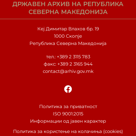
ДРЖАВЕН АРХИВ НА РЕПУБЛИКА
СЕВЕРНА МАКЕДОНИЈА
Кеј Димитар Влахов бр. 19
1000 Скопје
Република Северна Македонија
тел.:
+389 2 3115 783
факс: +389 2 3165 944
contact@arhiv.gov.mk
F
a
c
e
Политика за приватност
ISO 9001:2015
b
Информации од јавен карактер
o
o
Политика за користење на колачиња (cookies)