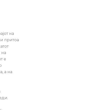
ајот на
 и притоа
атот
 на
т е
о
, а на
в
еди.