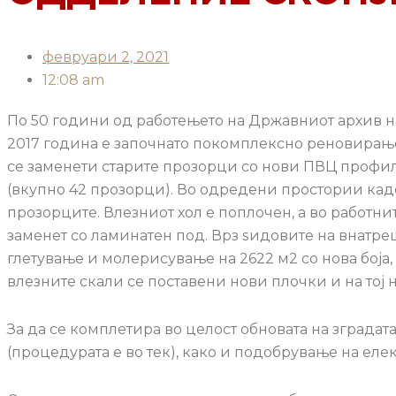
февруари 2, 2021
12:08 am
По 50 години од работењето на Државниот архив н
2017 година е започнато покомплексно реновирање
се заменети старите прозорци со нови ПВЦ профили 
(вкупно 42 прозорци). Во одредени простории кад
прозорците. Влезниот хол е поплочен, а во работни
заменет со ламинатен под. Врз ѕидовите на внатре
глетување и молерисување на 2622 м2 со нова боја, 
влезните скали се поставени нови плочки и на тој
За да се комплетира во целост обновата на зградата
(процедурата е во тек), како и подобрување на ел