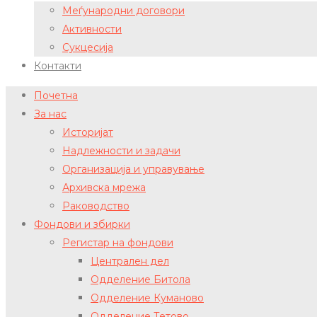
Меѓународни договори
Активности
Сукцесија
Контакти
Почетна
За нас
Историјат
Надлежности и задачи
Организација и управување
Архивска мрежа
Раководство
Фондови и збирки
Регистар на фондови
Централен дел
Одделение Битола
Одделение Куманово
Одделение Тетово