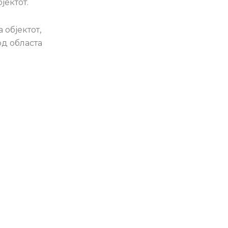
јектот.
објектот,
од областа