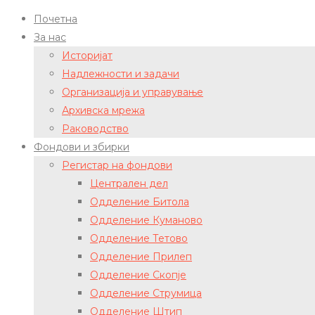
Почетна
За нас
Историјат
Надлежности и задачи
Организација и управување
Архивска мрежа
Раководство
Фондови и збирки
Регистар на фондови
Централен дел
Одделение Битола
Одделение Куманово
Одделение Тетово
Одделение Прилеп
Одделение Скопје
Одделение Струмица
Одделение Штип