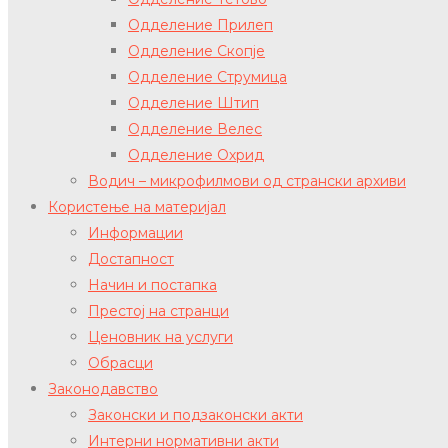
Одделение Прилеп
Одделение Скопје
Одделение Струмица
Одделение Штип
Одделение Велес
Одделение Охрид
Водич – микрофилмови од странски архиви
Користење на материјал
Информации
Достапност
Начин и постапка
Престој на странци
Ценовник на услуги
Обрасци
Законодавство
Законски и подзаконски акти
Интерни нормативни акти