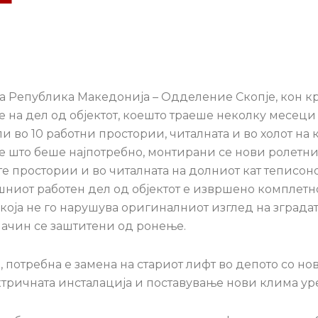
а Република Македонија – Одделение Скопје, кон кр
 на дел од објектот, коешто траеше неколку месеци
во 10 работни простории, читалната и во холот на к
е што беше најпотребно, монтирани се нови ролетни
те простории и во читалната на долниот кат теписоно
шниот работен дел од објектот е извршено комплетн
која не го нарушува оригиналниот изглед на зградата
 начин се заштитени од ронење.
, потребна е замена на стариот лифт во депото со но
ектричната инсталација и поставување нови клима ур