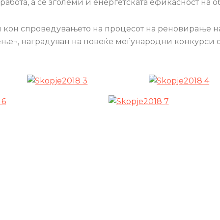
бота, а се зголеми и енергетската ефикасност на об
 кон спроведувањето на процесот на реновирање на 
ачење¬, наградуван на повеќе меѓународни конкурси 