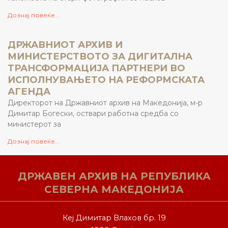
Дознај повеќе...
ДРЖАВНИОТ АРХИВ И
МИНИСТЕРСТВОТО ЗА ДИГИТАЛНА
ТРАНСФОРМАЦИЈА ПАРТНЕРИ ВО
ИСПОЛНУВАЊЕТО НА РЕФОРМСКАТА
АГЕНДА
Директорот на Државниот архив на Македонија, м-р
Димитар Богески, оствари работна средба со
министерот за
Дознај повеќе...
ДРЖАВЕН АРХИВ НА РЕПУБЛИКА
СЕВЕРНА МАКЕДОНИЈА
Кеј Димитар Влахов бр. 19