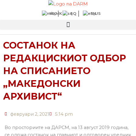
Прескокнете
до
MK
SQ
EN
содржината
СОСТАНОК НА
РЕДАКЦИСКИОТ ОДБОР
НА СПИСАНИЕТО
„МАКЕДОНСКИ
АРХИВИСТ“
февруари 2, 2021
5:14 pm
Во просториите на ДАРСМ, на 13 август 2019 година,
се одржа состанок на главниот и одговорен уредник