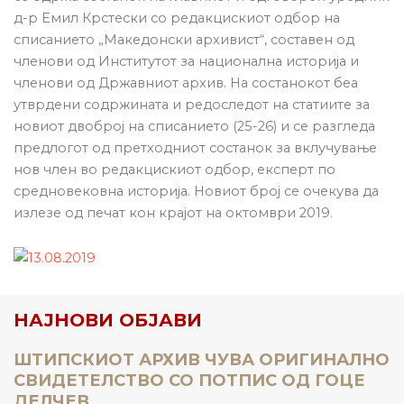
д-р Емил Крстески со редакцискиот одбор на
списанието „Македонски архивист“, составен од
членови од Институтот за национална историја и
членови од Државниот архив. На состанокот беа
утврдени содржината и редоследот на статиите за
новиот двоброј на списанието (25-26) и се разгледа
предлогот од претходниот состанок за вклучување
нов член во редакцискиот одбор, експерт по
средновековна историја. Новиот број се очекува да
излезе од печат кон крајот на октомври 2019.
НАЈНОВИ ОБЈАВИ
ШТИПСКИОТ АРХИВ ЧУВА ОРИГИНАЛНО
СВИДЕТЕЛСТВО СО ПОТПИС ОД ГОЦЕ
ДЕЛЧЕВ