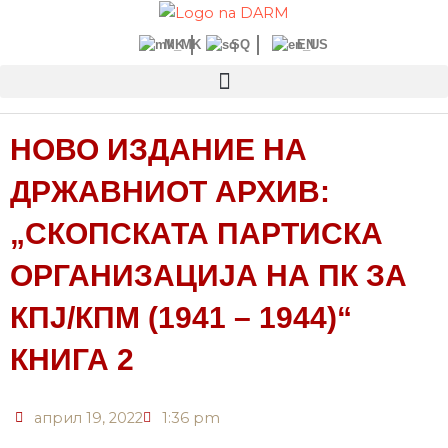
Прескокнете
до
MK
SQ
EN
содржината
НОВО ИЗДАНИЕ НА
ДРЖАВНИОТ АРХИВ:
„СКОПСКАТА ПАРТИСКА
ОРГАНИЗАЦИЈА НА ПК ЗА
КПЈ/КПМ (1941 – 1944)“
КНИГА 2
април 19, 2022
1:36 pm