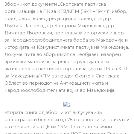
Зборникот документи „Скопската партиска
организација на ПК за КПЈ/КПМ (1941 – 1944)“, избор,
предговор, вовед, редакција и превод на д-р
Љубица Јанчева, д-р Катерина Мирчевска, д-р
Димитар Љоровски, претставува историски извор
за Народноослободителната борба во Македонија и
историјата на Комунистичката партија на Македонија.
Документите во зборникот се необјавен изворен
архивски материјал за реконструкцијата и за
активноста на партиската организација на ПК на КПЈ
за Македонија/КПМ за градот Скопје и Скопската
Област во периодот на Антифашистичката и
народноослободителната војна во Македонија.
Втората книга од зборникот вклучува 235
стенографски белешки од 75 соговорници, присутни
на состаноци на ЦК на СКМ. Тоа се автентични
искажувања на учесници во НОБ од градот Скопје и