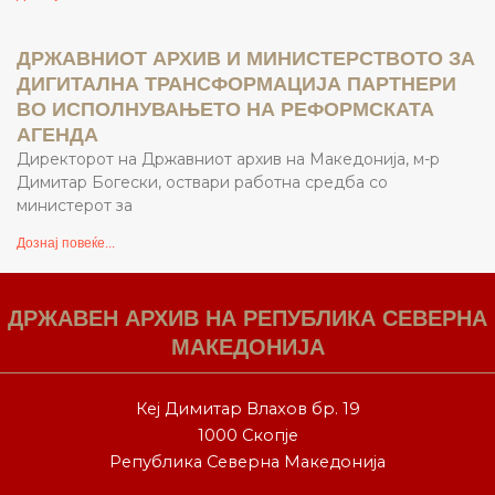
ДРЖАВНИОТ АРХИВ И МИНИСТЕРСТВОТО ЗА
ДИГИТАЛНА ТРАНСФОРМАЦИЈА ПАРТНЕРИ
ВО ИСПОЛНУВАЊЕТО НА РЕФОРМСКАТА
АГЕНДА
Директорот на Државниот архив на Македонија, м-р
Димитар Богески, оствари работна средба со
министерот за
Дознај повеќе...
ДРЖАВЕН АРХИВ НА РЕПУБЛИКА СЕВЕРНА
МАКЕДОНИЈА
Кеј Димитар Влахов бр. 19
1000 Скопје
Република Северна Македонија