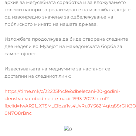
архив за меѓусебната соработка и за вложувањето
големи напори за реализирање на изложбата, која е
од извонредно значење за одбележување на
поблиското минато на нашата држава.
Изложбата продолжува да биде отворена следните
две недели во Музејот на македонската борба за
самостојност.
Известувањата на медиумите за настанот се
достапни на следниот линк:
https://time.mk/c/22235f4cfe/odbelezani-30-godini-
clenstvo-vo-obedinetite-nacii-1993-2023.html?
fbclid=IwAR21_XTSM_Elbza1vt4UvRuJYS62f4qtq8SrGIK3
0N7O8rBnc