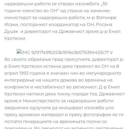
надворешни работи се отвори изложбата „30
години членство во ОН“ од страна на заменик-
министерот за надворешни работи, м-р Фатмире
Исаки, постојаниот координатор на ОН, Росана
Дуџак и директорот на Државниот архив д-р Емил
Крстески.
Во своето обраќање пред присутните, директорот д-
р Емил Крстески истакна дека приемот во ОН на 8
април 1993 година е значаен чин во меѓународното
интегрирање на нашата држава во времиња на
конфликти и нестабилност во региониот. Д-р Емил
Крстески нагласи дека токму поради тоа, Државниот
архив и Министерството за надворешни работи
заеднички одлучиле да иницираат изложба што
преку архивски материјал и преку фотографии ќе ги
потсети генерациите на времињата полни со
предизвици. Во периодот на активното дејствување