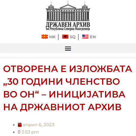
Прескокнете
до
содржината
MK
SQ
EN
ОТВОРЕНА Е ИЗЛОЖБАТА
„30 ГОДИНИ ЧЛЕНСТВО
ВО ОН“ – ИНИЦИЈАТИВА
НА ДРЖАВНИОТ АРХИВ
април 6, 2023
2:53 pm