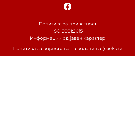
F
a
c
e
Политика за приватност
ISO 9001:2015
b
Информации од јавен карактер
o
o
Политика за користење на колачиња (cookies)
k