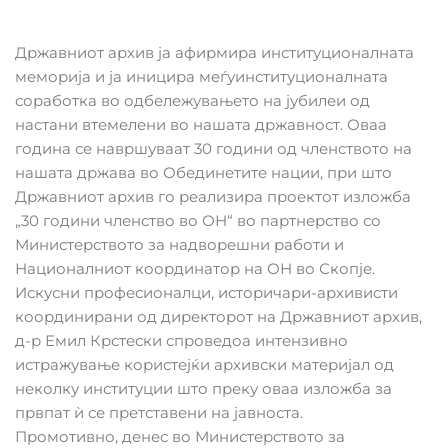
Државниот архив ја афирмира институционалната
меморија и ја иницира меѓуинституционалната
соработка во одбележувањето на јубилеи од
настани втемелени во нашата државност. Оваа
година се навршуваат 30 години од членството на
нашата држава во Обединетите нации, при што
Државниот архив го реализира проектот изложба
„30 години членство во ОН“ во партнерство со
Министерството за надворешни работи и
Националниот координатор на ОН во Скопје.
Искусни професионалци, историчари-архивисти
координирани од директорот на Државниот архив,
д-р Емил Крстески спроведоа интензивно
истражување користејќи архивски материјал од
неколку институции што преку оваа изложба за
првпат ѝ се претставени на јавноста.
Промотивно, денес во Министерството за