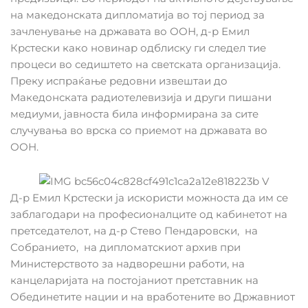
на македонската дипломатија во тој период за
зачленување на државата во ООН, д-р Емил
Крстески како новинар одблиску ги следел тие
процеси во седиштето на светската организација.
Преку испраќање редовни извештаи до
Македонската радиотелевизија и други пишани
медиуми, јавноста била информирана за сите
случувања во врска со приемот на државата во
ООН.
Д-р Емил Крстески ја искористи можноста да им се
заблагодари на професионалците од кабинетот на
претседателот, на д-р Стево Пендаровски, на
Собранието, на дипломатскиот архив при
Министерството за надворешни работи, на
канцеларијата на постојаниот претставник на
Обединетите нации и на вработените во Државниот