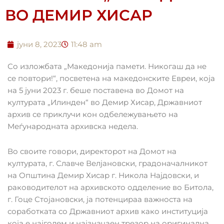
ВО ДЕМИР ХИСАР
јуни 8, 2023
11:48 am
Со изложбата „Македонија памети. Никогаш да не
се повтори!“, посветена на македонските Евреи, која
на 5 јуни 2023 г. беше поставена во Домот на
културата „Илинден“ во Демир Хисар, Државниот
архив се приклучи кон одбеле
жувањето на
Меѓународната архивска недела.
Во своите говори, директорот на Домот на
културата, г. Славче Велјановски, градоначалникот
на Општина Демир Хисар г. Никола Најдовски, и
раководителот на архивското одделение во Битола,
г. Гоце Стојановски, ја потенцираа важноста на
соработката со Државниот архив како институција
која е најголем и најзначаен трезор на оригинална