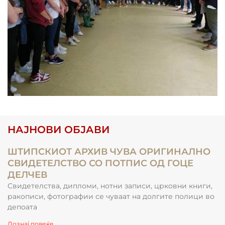
НАЈНОВИ ОБЈАВИ
ШТИПСКИОТ АРХИВ ЧУВА ОРИГИНАЛНО
СВИДЕТЕЛСТВО СО ПОТПИС ОД ГОЦЕ
ДЕЛЧЕВ
Свидетелства, дипломи, нотни записи, црковни книги,
ракописи, фотографии се чуваат на долгите полици во
депоата
Дознај повеќе...