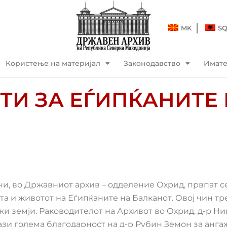
MK
S
Користење на материјал
Законодавство
Имат
ТИ ЗА ЕЃИПЌАНИТЕ
ни, во Државниот архив – одделение Охрид, првпат с
та и животот на Еѓипќаните на Балканот. Овој чин тр
ски земји. Раководителот на Архивот во Охрид, д-р Ни
зи голема благодарност на д-р Рубин Земон за анга