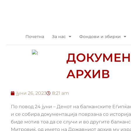
Прескокнете
до
содржината
Почетна
За нас
Фондови и збирки
ДОКУМЕН
АРХИВ
јуни 26, 2023
8:21 am
По повод 24 јуни – Денот на балканските Еѓипќа
и се собира документација поврзана со историја
биде мотив тоа да се случи и во другите балкан
Митровиќ, од името на Државниот архив му изра