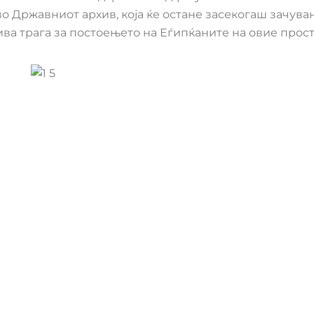
о Државниот архив, која ќе остане засекогаш зачуван
а трага за постоењето на Еѓипќаните на овие прост