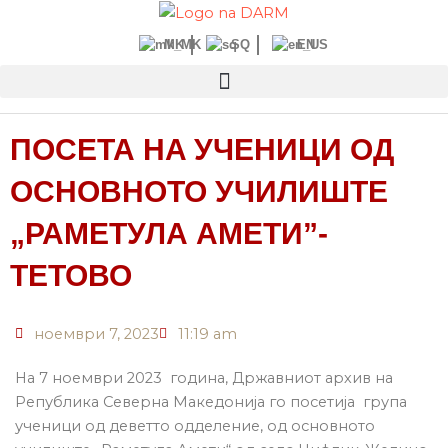
Прескокнете
до
MK
SQ
EN
содржината
ПОСЕТА НA УЧЕНИЦИ ОД
ОСНОВНОТО УЧИЛИШТE
„РАМЕТУЛА АМЕТИ”-
ТЕТОВО
ноември 7, 2023
11:19 am
На 7 ноември 2023 година, Државниот архив на
Република Северна Македонија го посетија група
ученици од деветто одделение, од основното