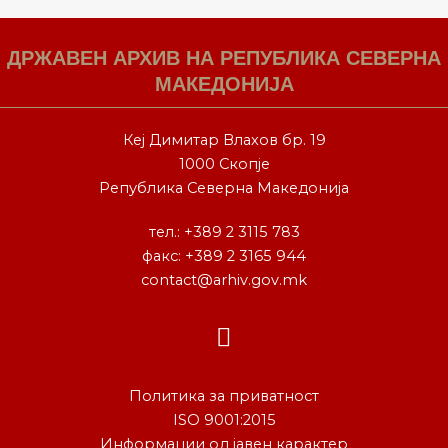
ДРЖАВЕН АРХИВ НА РЕПУБЛИКА СЕВЕРНА
МАКЕДОНИЈА
Кеј Димитар Влахов бр. 19
1000 Скопје
Република Северна Македонија
тел.:
+389 2 3115 783
факс: +389 2 3165 944
contact@arhiv.gov.mk
F
a
c
e
Политика за приватност
ISO 9001:2015
b
Информации од јавен карактер