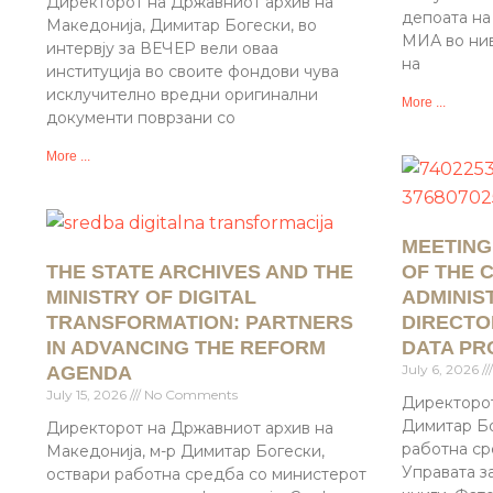
Директорот на Државниот архив на
депоата на
Македонија, Димитар Богески, во
МИА во нив
интервју за ВЕЧЕР вели оваа
на
институција во своите фондови чува
исклучително вредни оригинални
More ...
документи поврзани со
More ...
MEETING
THE STATE ARCHIVES AND THE
OF THE C
MINISTRY OF DIGITAL
ADMINIS
TRANSFORMATION: PARTNERS
DIRECTO
IN ADVANCING THE REFORM
DATA PR
July 6, 2026
AGENDA
July 15, 2026
No Comments
Директорот
Димитар Бо
Директорот на Државниот архив на
работна ср
Македонија, м-р Димитар Богески,
Управата з
оствари работна средба со министерот