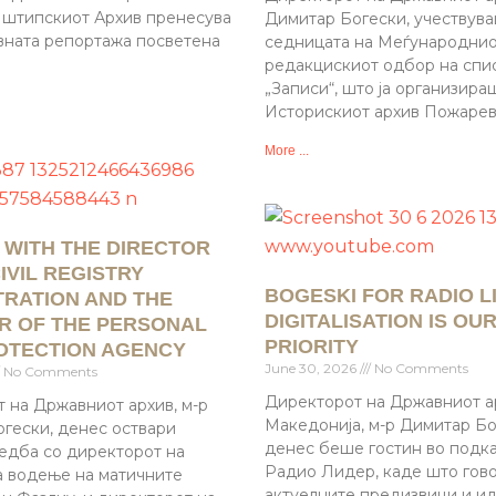
 штипскиот Архив пренесува
Димитар Богески, учествув
ната репортажа посветена
седницата на Меѓународни
редакцискиот одбор на спи
„Записи“, што ја организира
Историскиот архив Пожарева
More ...
 WITH THE DIRECTOR
IVIL REGISTRY
BOGESKI FOR RADIO L
TRATION AND THE
DIGITALISATION IS OU
R OF THE PERSONAL
PRIORITY
OTECTION AGENCY
June 30, 2026
No Comments
No Comments
Директорот на Државниот а
 на Државниот архив, м-р
Македонија, м-р Димитар Бо
гески, денес оствари
денес беше гостин во подка
едба со директорот на
Радио Лидер, каде што гов
а водење на матичните
актуелните предизвици и и