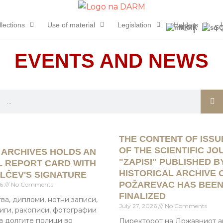
lections
Use of material
Legislation
Holders
MK
S
EVENTS AND NEWS
S
e
a
P
P
P
P
r
THE CONTENT OF ISSUE
a
a
a
a
c
OF THE SCIENTIFIC J
P ARCHIVES HOLDS AN
g
g
g
g
h
"ZAPISI" PUBLISHED B
L REPORT CARD WITH
e
e
e
e
HISTORICAL ARCHIVE 
LČEV'S SIGNATURE
POŽAREVAC HAS BEE
26
No Comments
FINALIZED
ва, дипломи, нотни записи,
July 27, 2026
No Comments
иги, ракописи, фотографии
на долгите полици во
Директорот на Државниот ар