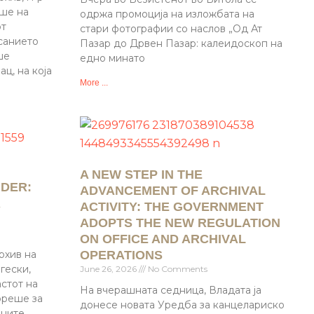
аше на
одржа промоција на изложбата на
от
стари фотографии со наслов „Од Ат
санието
Пазар до Дрвен Пазар: калеидоскоп на
ше
едно минато
ц, на која
More ...
A NEW STEP IN THE
IDER:
ADVANCEMENT OF ARCHIVAL
R
ACTIVITY: THE GOVERNMENT
ADOPTS THE NEW REGULATION
ON OFFICE AND ARCHIVAL
рхив на
OPERATIONS
гески,
June 26, 2026
No Comments
стот на
На вчерашната седница, Владата ја
ореше за
донесе новата Уредба за канцелариско
дните