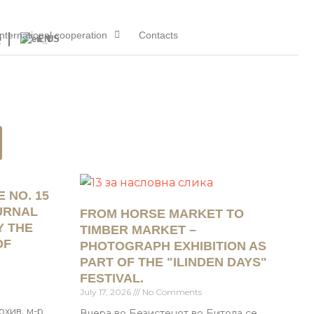
International cooperation
Contacts
Q
EN
 NO. 15
OURNAL
FROM HORSE MARKET TO
Y THE
TIMBER MARKET –
OF
PHOTOGRAPH EXHIBITION AS
N
PART OF THE "ILINDEN DAYS"
FESTIVAL.
July 17, 2026
No Comments
хив, м-р
Вчера во Безистенот во Битола се