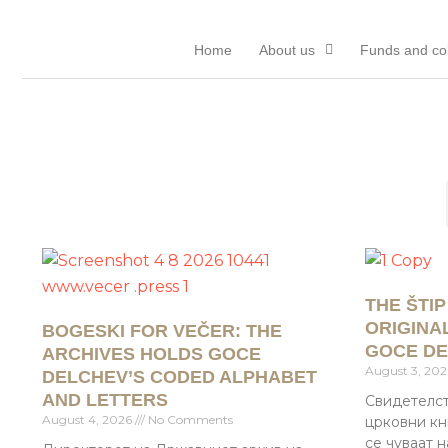
Skip
to
Home
About us
Funds and col
content
THE ŠTI
ORIGINA
BOGESKI FOR VEČER: THE
GOCE DE
ARCHIVES HOLDS GOCE
August 3, 20
DELCHEV’S CODED ALPHABET
AND LETTERS
Свидетелст
August 4, 2026
No Comments
црковни кн
се чуваат 