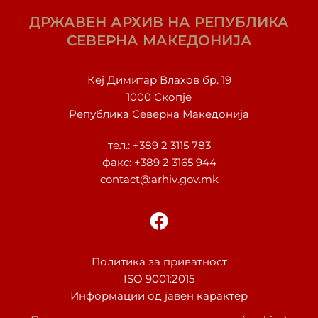
ДРЖАВЕН АРХИВ НА РЕПУБЛИКА
СЕВЕРНА МАКЕДОНИЈА
Кеј Димитар Влахов бр. 19
1000 Скопје
Република Северна Македонија
тел.:
+389 2 3115 783
факс: +389 2 3165 944
contact@arhiv.gov.mk
F
a
c
e
Политика за приватност
ISO 9001:2015
b
Информации од јавен карактер
o