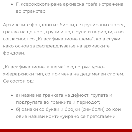
Г. ксерокскопирана архивска граѓа истражена
во странство
Архивските фондови и збирки, се групирани според
гранка на дејност, групи и подгрупи и периоди, а во
согласност со „Класификациона шема“, која служи
како основ за распределување на архивските
фондови.
„Класификационата шема“ е од структурно-
хијерархиски тип, со примена на децимален систем.
Се состои од:
а) назив на гранката на дејност, групата и
подгрупата во гранките и периодот;
б) ознаки со букви и бројки (симболи) со кои
овие називи континуирано се претставени.