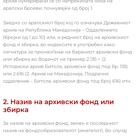
архив нумерирани се со непрекината низа на
арапски броеви, почнувајќи од број 1.
Заедно со арапскиот број кој го означува Државниот
архив на Република Македонија – Одделението
(бројки од 1 до 10) или, и редниот број на архивскиот
фонд и збирка, во индексите е употребен како
сигнатура за пронаоѓање на бараниот архивски фонд
или збирка во Водичот на пример 2.135 = (2.
Историски архив Битола, архивски фонд под бр. 135)
или 2.616 (2. Архив на Македонија, Подрачно
одделение – Битола, архивски фонд под број 616) итн.
2. Назив на архивски фонд или
збирка
За назив на архивски фонд, земен е последниот
назив на фондообразователот (имателот). Во случај