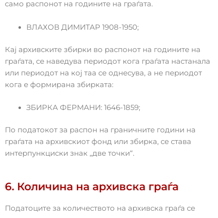
само распонот на годините на граѓата.
ВЛАХОВ ДИМИТАР 1908-1950;
Кај архивските збирки во распонот на годините на
граѓата, се наведува периодот кога граѓата настанала
или периодот на кој таа се однесува, а не периодот
кога е формирана збирката:
ЗБИРКА ФЕРМАНИ: 1646-1859;
По податокот за распон на граничните години на
граѓата на архивскиот фонд или збирка, се става
интерпункциски знак „две точки“.
6. Количина на архивска граѓа
Податоците за количеството на архивска граѓа се