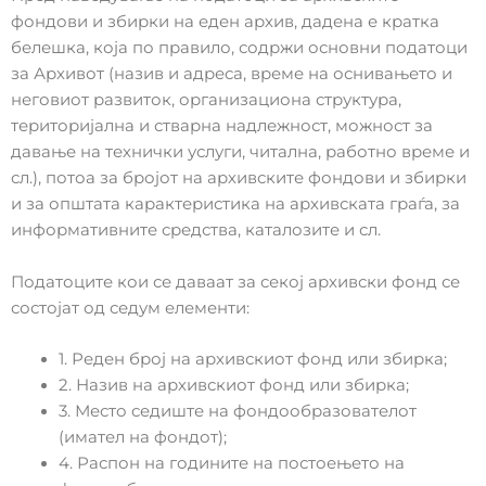
фондови и збирки на еден архив, дадена е кратка
белешка, која по правило, содржи основни податоци
за Архивот (назив и адреса, време на оснивањето и
неговиот развиток, организациона структура,
територијална и стварна надлежност, можност за
давање на технички услуги, читална, работно време и
сл.), потоа за бројот на архивските фондови и збирки
и за општата карактеристика на архивската граѓа, за
информативните средства, каталозите и сл.
Податоците кои се даваат за секој архивски фонд се
состојат од седум елементи:
1. Реден број на архивскиот фонд или збирка;
2. Назив на архивскиот фонд или збирка;
3. Место седиште на фондообразователот
(имател на фондот);
4. Распон на годините на постоењето на