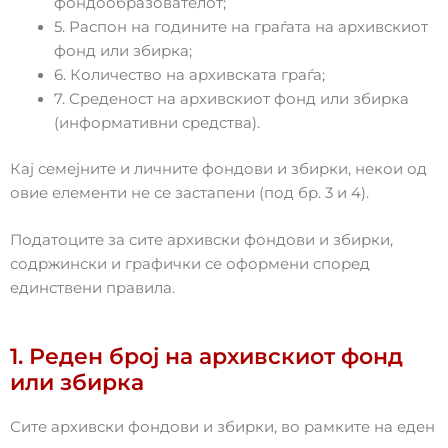
фондообразователот;
5. Распон на годините на граѓата на архивскиот
фонд или збирка;
6. Количество на архивската граѓа;
7. Среденост на архивскиот фонд или збирка
(информативни средства).
Кај семејните и личните фондови и збирки, некои од
овие елементи не се застапени (под бр. 3 и 4).
Податоците за сите архивски фондови и збирки,
содржински и графички се оформени според
единствени правила.
1. Реден број на архивскиот фонд
или збирка
Сите архивски фондови и збирки, во рамките на еден