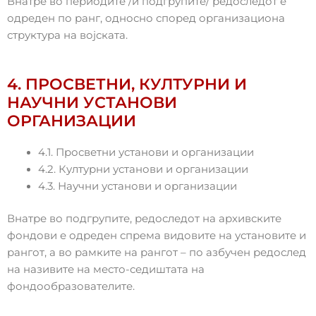
Внатре во периодите /и подгрупите/ редоследот е
одреден по ранг, односно според организациона
структура на војската.
4. ПРОСВЕТНИ, КУЛТУРНИ И
НАУЧНИ УСТАНОВИ
ОРГАНИЗАЦИИ
4.1. Просветни установи и организации
4.2. Културни установи и организации
4.3. Научни установи и организации
Внатре во подгрупите, редоследот на архивските
фондови е одреден спрема видовите на установите и
рангот, а во рамките на рангот – по азбучен редослед
на називите на место-седиштата на
фондообразователите.