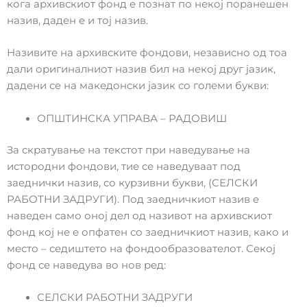
кога архивскиот фонд е познат по некој поранешен
назив, даден е и тој назив.
Називите на архивските фондови, независно од тоа
дали оригиналниот назив бил на некој друг јазик,
дадени се на македонски јазик со големи букви:
ОПШТИНСКА УПРАВА – РАДОВИШ
За скратување на текстот при наведување на
истородни фондови, тие се наведуваат под
заеднички назив, со курзивни букви, (СЕЛСКИ
РАБОТНИ ЗАДРУГИ). Под заедничкиот назив е
наведен само оној дел од називот на архивскиот
фонд кој не е опфатен со заедничкиот назив, како и
место – седиштето на фондообразователот. Секој
фонд се наведува во нов ред:
СЕЛСКИ РАБОТНИ ЗАДРУГИ