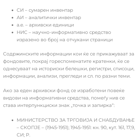
СИ – сумарен инвентар
АИ – аналитички инвентар
а.е. – архивски единици
НИС – научно-информативно средство
изразено во број на отчукани страници
Содржинските информации кои ќе се прикажуваат за
фондовите, покрај гореспоменатите кратенки, ќе се
однесуваат на историски белешки, регистри, списоци,
информации, анализи, прегледи и сл. по разни теми.
Ако за еден архивски фонд се изработени повеќе
видови на информативни средства, помеѓу нив се
става интерпункциски знак „точка и запирка“:
МИНИСТЕРСТВО ЗА ТРГОВИЈА И СНАБДУВАЊЕ
– СКОПЈЕ – (1945-1951); 1945-1951: кн. 90, кут. 161, 17,9,
СИ; Р.