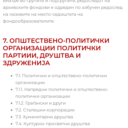
Внатре во групите и подгрупите, редоследот на
архивските фондови е одреден по азбучен редослед
на називите на место-седиштата на
фондообразователите.
7. ОПШТЕСТВЕНО-ПОЛИТИЧКИ
ОРГАНИЗАЦИИ ПОЛИТИЧКИ
ПАРТИИИ, ДРУШТВА И
ЗДРУЖЕНИЈА
7.1. Политички и општествено-политички
организации
7.1.1. Напредни политички и општествено-
политички организации
7.1.2. Граѓански и други
7.2. Сталешки корпорации
7.3. Хуманитарни друштва
7.4. Културно-просветни друштва