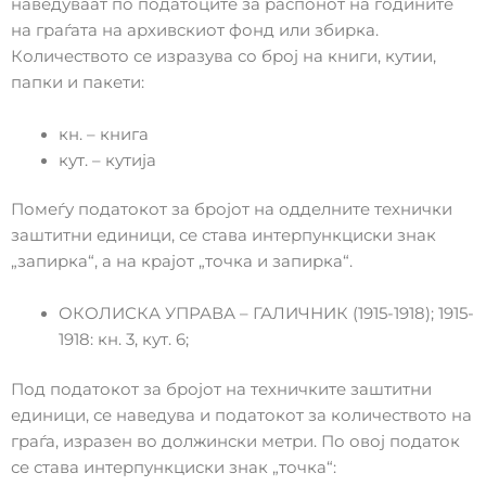
наведуваат по податоците за распонот на годините
на граѓата на архивскиот фонд или збирка.
Количеството се изразува со број на книги, кутии,
папки и пакети:
кн. – книга
кут. – кутија
Помеѓу податокот за бројот на одделните технички
заштитни единици, се става интерпункциски знак
„запирка“, а на крајот „точка и запирка“.
ОКОЛИСКА УПРАВА – ГАЛИЧНИК (1915-1918); 1915-
1918: кн. 3, кут. 6;
Под податокот за бројот на техничките заштитни
единици, се наведува и податокот за количеството на
граѓа, изразен во должински метри. По овој податок
се става интерпункциски знак „точка“: