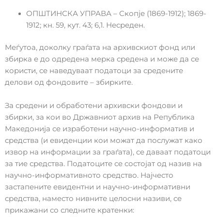
ОПШТИНСКА УПРАВА – Скопје (1869-1912); 1869-
1912; кн. 59, кут. 43; 6,1. Несреден.
Меѓутоа, доколку граѓата на архивскиот фонд или
збирка е до одредена мерка средена и може да се
користи, се наведуваат податоци за средените
делови од фондовите – збирките.
За средени и обработени архивски фондови и
збирки, за кои во Државниот архив на Република
Македонија се изработени научно-информатив и
средства (и евиденции кои можат да послужат како
извор на информации за граѓата), се даваат податоци
за тие средства. Податоците се состојат од назив на
научно-информативното средство. Најчесто
застапените евидентни и научно-информативни
средства, наместо нивните целосни називи, се
прикажани со следните кратенки: