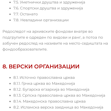
7.5. Уметнички друштва и здруженија
7.6. Спортски друштва и здруженија
7.7. Останато
7.8. Невладини организации
Редоследот на архивските фондови внатре во
подгрупите е одреден по видови и ранг, а потоа по
азбучен редослед на називите на место-седиштата на
фондообразователите.
8. ВЕРСКИ ОРГАНИЗАЦИИ
8.1. Источно православна црква
8.1.1. Грчка црква во Македонија
8.1.2. Бугарска егзархија во Македонија
8.1.3. Српска православна црква во Македонија
8.1.4. Македонска православна црква
8.2. Исламска верска заедница во Македонија