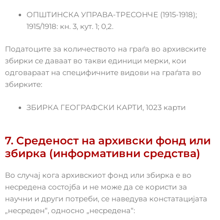
ОПШТИНСКА УПРАВА-ТРЕСОНЧЕ (1915-1918);
1915/1918: кн. 3, кут. 1; 0,2.
Податоците за количеството на граѓа во архивските
збирки се даваат во такви единици мерки, кои
одговараат на специфичните видови на граѓата во
збирките:
ЗБИРКА ГЕОГРАФСКИ КАРТИ, 1023 карти
7. Среденост на архивски фонд или
збирка (информативни средства)
Во случај кога архивскиот фонд или збирка е во
несредена состојба и не може да се користи за
научни и други потреби, се наведува констатацијата
„несреден“, односно „несредена“: