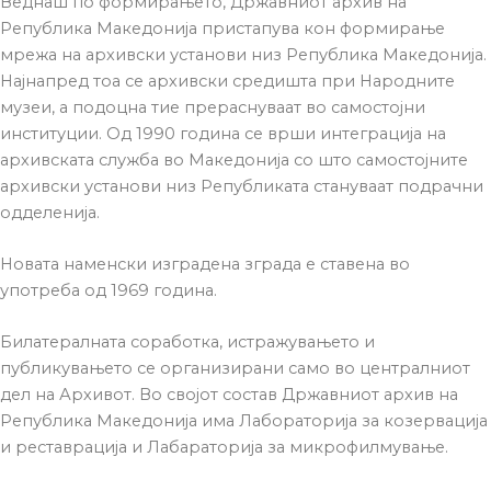
Веднаш по формирањето, Државниот архив на
Република Македонија пристапува кон формирање
мрежа на архивски установи низ Република Македонија.
Најнапред тоа се архивски средишта при Народните
музеи, а подоцна тие прераснуваат во самостојни
институции. Од 1990 година се врши интеграција на
архивската служба во Македонија со што самостојните
архивски установи низ Републиката стануваат подрачни
одделенија.
Новата наменски изградена зграда е ставена во
употреба од 1969 година.
Билатералната соработка, истражувањето и
публикувањето се организирани само во централниот
дел на Архивот. Во својот состав Државниот архив на
Република Македонија има Лабораторија за козервација
и реставрација и Лабараторија за микрофилмување.