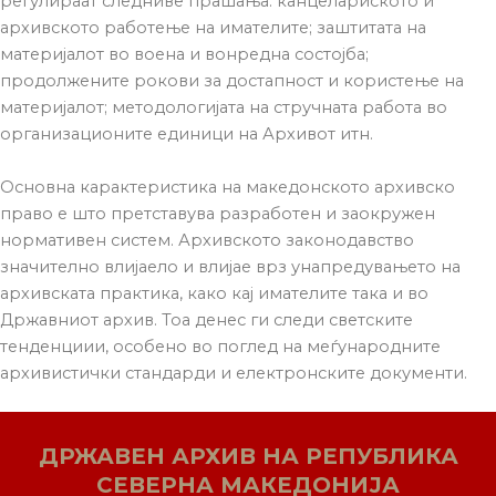
регулираат следниве прашања: канцелариското и
архивското работење на имателите; заштитата на
материјалот во воена и вонредна состојба;
продолжените рокови за достапност и користење на
материјалот; методологијата на стручната работа во
организационите единици на Архивот итн.
Основна карактеристика на македонското архивско
право е што претставува разработен и заокружен
нормативен систем. Архивското законодавство
значително влијаело и влијае врз унапредувањето на
архивската практика, како кај имателите така и во
Државниот архив. Тоа денес ги следи светските
тенденциии, особено во поглед на меѓународните
архивистички стандарди и електронските документи.
ДРЖАВЕН АРХИВ НА РЕПУБЛИКА
СЕВЕРНА МАКЕДОНИЈА