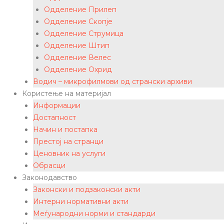
Одделение Прилеп
Одделение Скопје
Одделение Струмица
Одделение Штип
Одделение Велес
Одделение Охрид
Водич – микрофилмови од странски архиви
Користење на материјал
Информации
Достапност
Начин и постапка
Престој на странци
Ценовник на услуги
Обрасци
Законодавство
Законски и подзаконски акти
Интерни нормативни акти
Меѓународни норми и стандарди