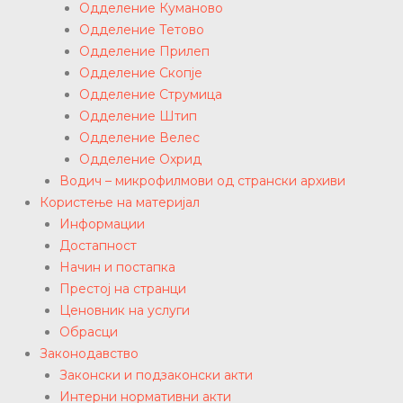
Одделение Куманово
Одделение Тетово
Одделение Прилеп
Одделение Скопје
Одделение Струмица
Одделение Штип
Одделение Велес
Одделение Охрид
Водич – микрофилмови од странски архиви
Користење на материјал
Информации
Достапност
Начин и постапка
Престој на странци
Ценовник на услуги
Обрасци
Законодавство
Законски и подзаконски акти
Интерни нормативни акти