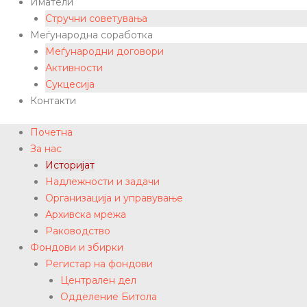
Иматели
Стручни советувања
Меѓународна соработка
Меѓународни договори
Активности
Сукцесија
Контакти
Почетна
За нас
Историјат
Надлежности и задачи
Организација и управување
Архивска мрежа
Раководство
Фондови и збирки
Регистар на фондови
Централен дел
Одделение Битола