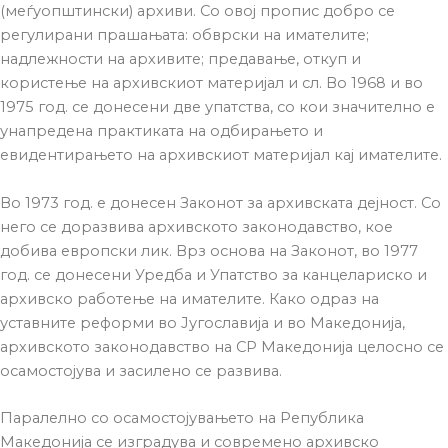
(меѓуопштински) архиви. Со овој пропис добро се
регулирани прашањата: обврски на имателите;
надлежности на архивите; предавање, откуп и
користење на архивскиот материјал и сл. Во 1968 и во
1975 год. се донесени две упатства, со кои значително е
унапредена практиката на одбирањето и
евидентирањето на архивскиот материјал кај имателите.
Во 1973 год. е донесен Законот за архивската дејност. Со
него се доразвива архивското законодавство, кое
добива европски лик. Врз основа на Законот, во 1977
год. се донесени Уредба и Упатство за канцелариско и
архивско работење на имателите. Како одраз на
уставните реформи во Југославија и во Македонија,
архивското законодавство на СР Македонија целосно се
осамостојува и засилено се развива.
Паралелно со осамостојувањето на Република
Македонија се изградува и современо архивско