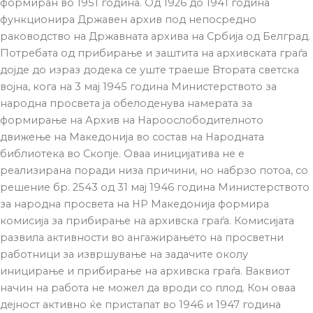
формиран во 1951 година. Од 1926 до 1941 година
функционира Државен архив под непосредно
раководство на Државната архива на Србија од Белград.
Потребата од прибирање и заштита на архивската граѓа
дојде до израз додека се уште траеше Втората светска
војна, кога на 3 мај 1945 година Министерството за
народна просвета ја обелоденува намерата за
формирање на Архив на Нароослободителното
движење на Македонија во состав на Народната
библиотека во Скопје. Оваа иницијатива не е
реализирана поради низа причини, но набрзо потоа, со
решение бр. 2543 од 31 мај 1946 година Министерството
за народна просвета на НР Македонија формира
комисија за прибирање на архивска граѓа. Комисијата
развила активности во ангажирањето на просветни
работници за извршување на задачите околу
иницирање и прибирање на архивска граѓа. Ваквиот
начин на работа не можел да вроди со плод. Кон оваа
дејност активно ќе пристапат во 1946 и 1947 година