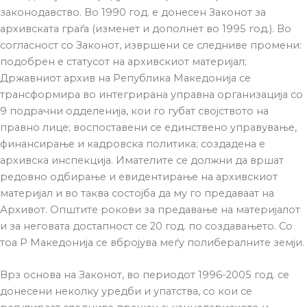
законодавство. Во 1990 год. е донесен Законот за
архивската граѓа (изменет и дополнет во 1995 год.). Во
согласност со Законот, извршени се следниве промени:
подобрен е статусот на архивскиот материјал;
Државниот архив на Република Македонија се
трансформира во интегрирана управна организација со
9 подрачни одделенија, кои го губат својството на
правно лице; воспоставени се единствено управување,
финансирање и кадровска политика; создадена е
архивска инспекција. Имателите се должни да вршат
редовно одбирање и евидентирање на архивскиот
материјал и во таква состојба да му го предаваат на
Архивот. Општите рокови за предавање на материјалот
и за неговата достапност се 20 год. по создавањето. Со
тоа Р Македонија се вбројува меѓу полибералните земји.
Врз основа на Законот, во периодот 1996-2005 год. се
донесени неколку уредби и упатства, со кои се