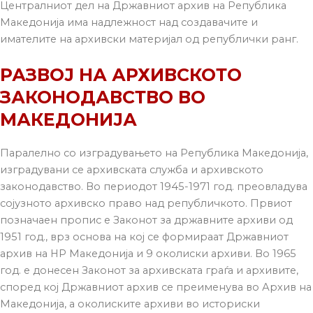
Централниот дел на Државниот архив на Република
Македонија има надлежност над создавачите и
имателите на архивски материјал од републички ранг.
РАЗВОЈ НА АРХИВСКОТО
ЗАКОНОДАВСТВО ВО
МАКЕДОНИЈА
Паралелно со изградувањето на Република Македонија,
изградувани се архивската служба и архивското
законодавство. Во периодот 1945-1971 год. преовладува
сојузното архивско право над републичкото. Првиот
позначаен пропис е Законот за државните архиви од
1951 год., врз основа на кој се формираат Државниот
архив на НР Македонија и 9 околиски архиви. Во 1965
год. е донесен Законот за архивската граѓа и архивите,
според кој Државниот архив се преименува во Архив на
Македонија, а околиските архиви во историски