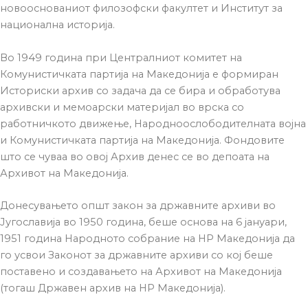
новооснованиот филозофски факултет и Институт за
национална историја.
Во 1949 година при Централниот комитет на
Комунистичката партија на Македонија е формиран
Историски архив со задача да се бира и обработува
архивски и мемоарски материјал во врска со
работничкото движење, Народноослободителната војна
и Комунистичката партија на Македонија. Фондовите
што се чуваа во овој Архив денес се во депоата на
Архивот на Македонија.
Донесувањето општ закон за државните архиви во
Југославија во 1950 година, беше основа на 6 јануари,
1951 година Народното собрание на НР Македонија да
го усвои Законот за државните архиви со кој беше
поставено и создавањето на Архивот на Македонија
(тогаш Државен архив на НР Македонија).