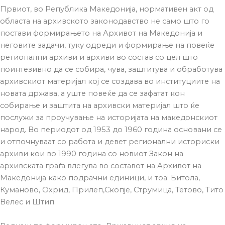
Првиот, во Република Македонија, нормативен акт од
областа на архивското законодавство не само што го
постави формирањето на Архивот на Македонија и
неговите задачи, туку одреди и формирање на повеќе
регионални архиви и архиви во состав со цел што
поинтезивно да се собира, чува, заштитува и обработува
архивскиот материјал кој се создава во институциите на
новата држава, а уште повеќе да се зафатат кон
собирање и заштита на архивски материјал што ќе
послужи за проучување на историјата на македонскиот
народ. Во периодот од 1953 до 1960 година основани се
и отпочнуваат со работа и девет регионални историски
архиви кои во 1990 година со новиот Закон на
архивската граѓа влегува во составот на Архивот на
Македонија како подрачни единици, и тоа: Битола,
Куманово, Охрид, Прилеп,Скопје, Струмица, Тетово, Тито
Велес и Штип.