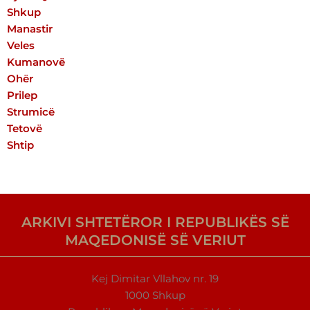
Shkup
Manastir
Veles
Kumanovë
Оhër
Prilep
Strumicë
Tetovë
Shtip
ARKIVI SHTETËROR I REPUBLIKËS SË
MAQEDONISË SË VERIUT
Kej Dimitar Vllahov nr. 19
1000 Shkup