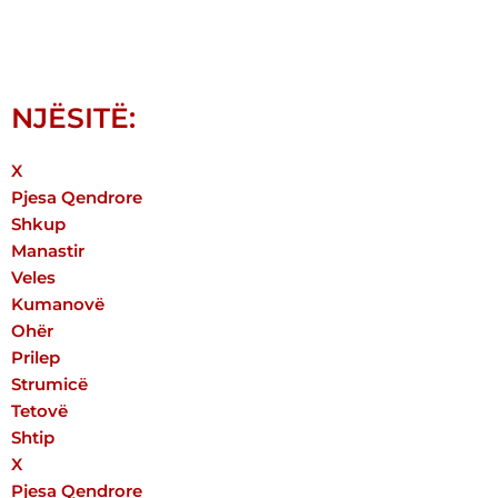
NJËSITË:
X
Pjesa Qendrore
Shkup
Manastir
Veles
Kumanovë
Оhër
Prilep
Strumicë
Tetovë
Shtip
X
Pjesa Qendrore