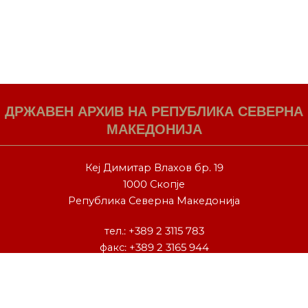
ДРЖАВЕН АРХИВ НА РЕПУБЛИКА СЕВЕРНА
МАКЕДОНИЈА
Кеј Димитар Влахов бр. 19
1000 Скопје
Република Северна Македонија
тел.:
+389 2 3115 783
факс: +389 2 3165 944
contact@arhiv.gov.mk
F