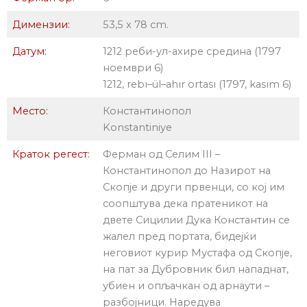
Димензии:
53,5 x 78 cm.
Датум:
1212 реби-ул-ахире средина (1797
ноември 6)
1212, rebı–ül–ahır ortası (1797, kasım 6)
Место:
Константинопол
Konstantiniye
Краток регест:
Ферман од Селим III –
Константинопол до Назирот на
Скопје и други првенци, со кој им
соопштува дека пратеникот на
двете Сицилии Дука Константин се
жалел пред портата, бидејќи
неговиот курир Мустафа од Скопје,
на пат за Дубровник бил нападнат,
убиен и опљачкан од арнаути –
разбојници. Наредува