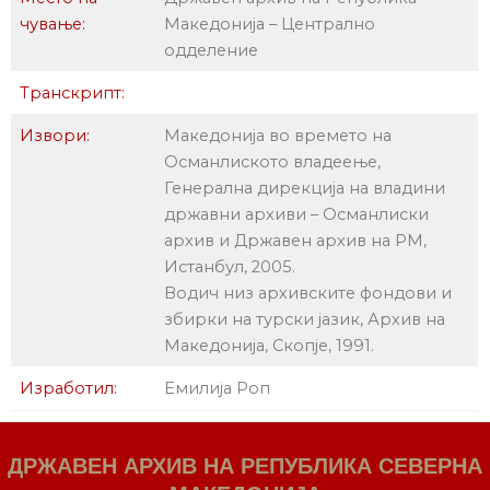
чување:
Македонија – Централно
одделение
Транскрипт:
Извори:
Македонија во времето на
Османлиското владеење,
Генерална дирекција на владини
државни архиви – Османлиски
архив и Државен архив на РМ,
Истанбул, 2005.
Водич низ архивските фондови и
збирки на турски јазик, Архив на
Македонија, Скопје, 1991.
Изработил:
Емилија Роп
ДРЖАВЕН АРХИВ НА РЕПУБЛИКА СЕВЕРНА