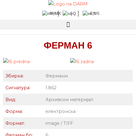
Прескокнете
до
MK
SQ
EN
содржината
ФЕРМАН 6
Збирка:
Фермани
Сигнатура:
1.862
Вид:
Архивски материјал
Форма:
електронска
Формат:
image / TIFF
Ферман бр:
6