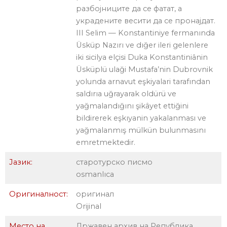
разбојниците да се фатат, а
украдените весити да се пронајдат.
III Selim — Konstantiniye fermanında
Üsküp Nazırı ve dığer ileri gelenlere
iki sicilya elçisi Duka Konstantiniânin
Üsküplü ulaği Mustafa’nin Dubrovnik
yolunda arnavut eşkiyalari tarafından
saldırıa uğrayarak oldürü ve
yağmalandığını şikâyet ettiğini
bildirerek eşkıyanin yakalanması ve
yağmalanmış mülkün bulunmasını
emretmektedir.
Јазик:
старотурско писмо
osmanlıca
Оригиналност:
оригинал
Orijinal
Место на
Државен архив на Република