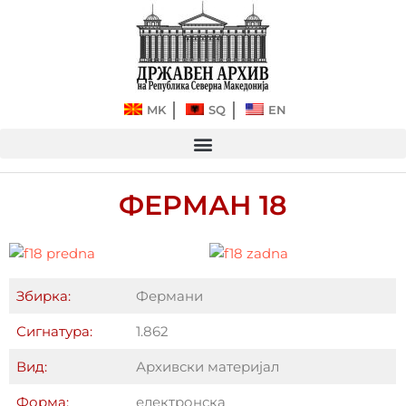
Прескокнете
до
содржината
MK
SQ
EN
ФЕРМАН 18
Збирка:
Фермани
Сигнатура:
1.862
Вид:
Архивски материјал
Форма:
електронска