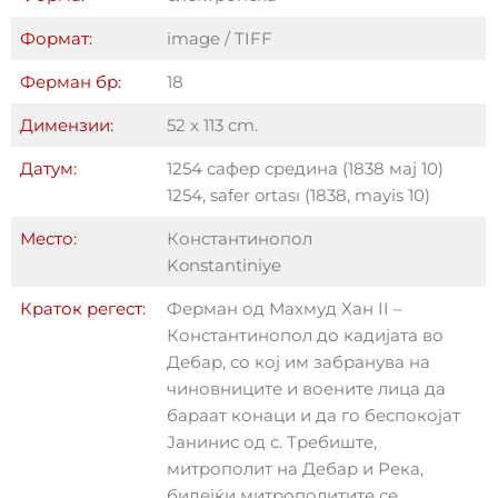
Формат:
image / TIFF
Ферман бр:
18
Димензии:
52 x 113 cm.
Датум:
1254 сафер средина (1838 мај 10)
1254, safer ortası (1838, mayis 10)
Место:
Константинопол
Konstantiniye
Краток регест:
Ферман од Махмуд Хан II –
Константинопол до кадијата во
Дебар, со кој им забранува на
чиновниците и воените лица да
бараат конаци и да го беспокојат
Јанинис од с. Требиште,
митрополит на Дебар и Река,
бидејќи митрополитите се