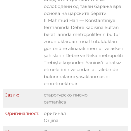
ослободени од такви барања врз
основа на царските берати.
II Mahmud Han — Konstantiniye
fermanında Debre kadısına Sultan
berat larında metropolitlerin bu tür
zorunluklardan muaf tutuldukları
göz önüne alınarak memur ve askeri
şahıslarin Debre ve Reka metropoliti
Trebişte köyünden Yaninis’i rahatsız
etmelerinin ve ondan at talebinde
bulunmalarını yasaklanmasını
emretmektedir.
Јазик:
старотурско писмо
osmanlıca
Оригиналност:
оригинал
Orijinal