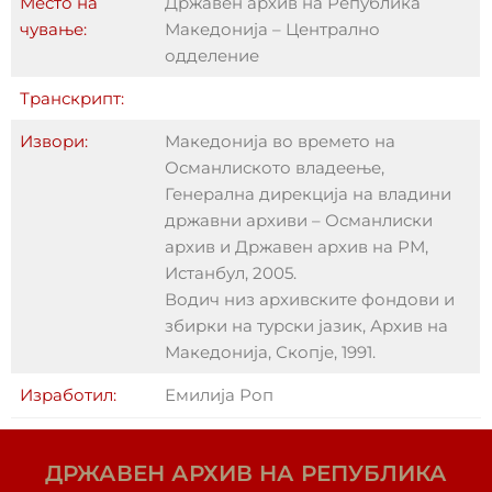
Место на
Државен архив на Република
чување:
Македонија – Централно
одделение
Транскрипт:
Извори:
Македонија во времето на
Османлиското владеење,
Генерална дирекција на владини
државни архиви – Османлиски
архив и Државен архив на РМ,
Истанбул, 2005.
Водич низ архивските фондови и
збирки на турски јазик, Архив на
Македонија, Скопје, 1991.
Изработил:
Емилија Роп
ДРЖАВЕН АРХИВ НА РЕПУБЛИКА