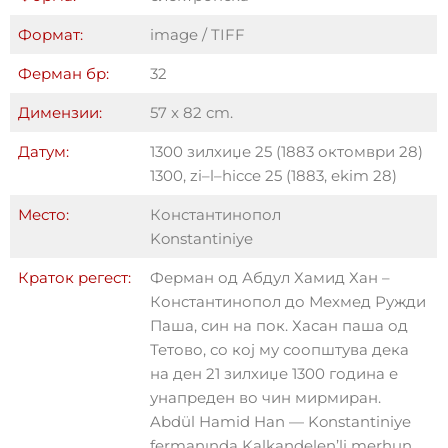
Формат:
image / TIFF
Ферман бр:
32
Димензии:
57 x 82 cm.
Датум:
1300 зилхиџе 25 (1883 октомври 28)
1300, zi–l–hicce 25 (1883, ekim 28)
Место:
Константинопол
Konstantiniye
Краток регест:
Ферман од Абдул Хамид Хан –
Константинопол до Мехмед Ружди
Паша, син на пок. Хасан паша од
Тетово, со кој му соопштува дека
на ден 21 зилхиџе 1300 година е
унапреден во чин мирмиран.
Abdül Hamid Han — Konstantiniye
fermanında Kalkandelen’li merhun