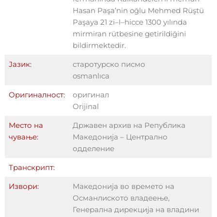
Hasan Paşa’nin oğlu Mehmed Rüştü
Paşaya 21 zi–l–hicce 1300 yılında
mirmiran rütbesine getirildiğini
bildirmektedir.
Јазик:
старотурско писмо
osmanlıca
Оригиналност:
оригинал
Orijinal
Место на
Државен архив на Република
чување:
Македонија – Централно
одделение
Транскрипт:
Извори:
Македонија во времето на
Османлиското владеење,
Генерална дирекција на владини