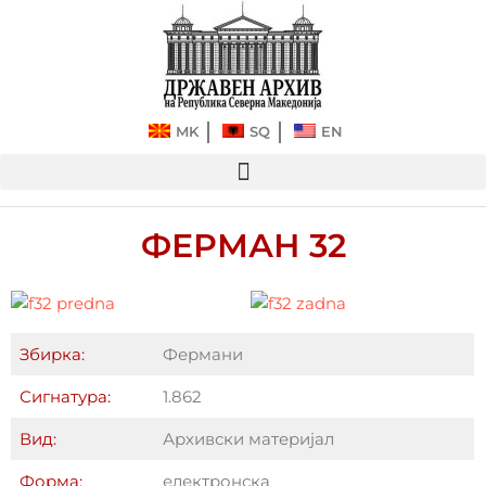
Прескокнете
до
содржината
MK
SQ
EN
ФЕРМАН 32
Збирка:
Фермани
Сигнатура:
1.862
Вид:
Архивски материјал
Форма:
електронска