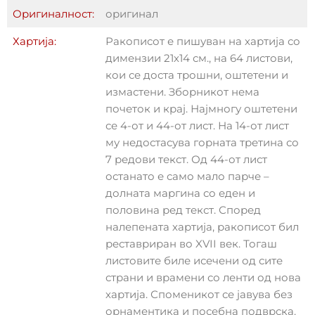
Оригиналност:
оригинал
Хартија:
Ракописот е пишуван на хартија со
димензии 21х14 см., на 64 листови,
кои се доста трошни, оштетени и
измастени. Зборникот нема
почеток и крај. Најмногу оштетени
се 4-от и 44-от лист. На 14-от лист
му недостасува горната третина со
7 редови текст. Од 44-от лист
останато е само мало парче –
долната маргина со еден и
половина ред текст. Според
налепената хартија, ракописот бил
реставриран во XVII век. Тогаш
листовите биле исечени од сите
страни и врамени со ленти од нова
хартија. Споменикот се јавува без
орнаментика и посебна подврска.