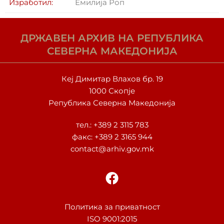
Изработил:
Емилија Роп
ДРЖАВЕН АРХИВ НА РЕПУБЛИКА
СЕВЕРНА МАКЕДОНИЈА
Кеј Димитар Влахов бр. 19
1000 Скопје
Република Северна Македонија
тел.:
+389 2 3115 783
факс: +389 2 3165 944
contact@arhiv.gov.mk
F
a
c
e
Политика за приватност
ISO 9001:2015
b