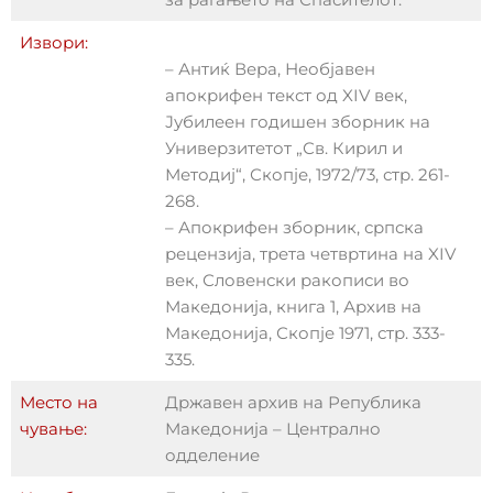
Извори:
– Антиќ Вера, Необјавен
апокрифен текст од XIV век,
Јубилеен годишен зборник на
Универзитетот „Св. Кирил и
Методиj“, Скопје, 1972/73, стр. 261-
268.
– Апокрифен зборник, српска
рецензија, трета четвртина на XIV
век, Словенски ракописи во
Македонија, книга 1, Архив на
Македонија, Скопје 1971, стр. 333-
335.
Место на
Државен архив на Република
чување:
Македонија – Централно
одделение