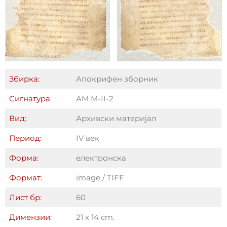
Збирка:
Апокрифен зборник
Сигнатура:
АМ М-II-2
Вид:
Архивски материјал
Период:
IV век
Форма:
електронска
Формат:
image / TIFF
Лист бр:
60
Димензии:
21 х 14 cm.