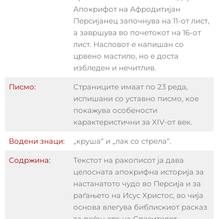
Апокрифот на Афродитијан
Персијанец започнува на 11-от лист,
а завршува во почетокот на 16-от
лист. Насловот е напишан со
црвено мастило, но е доста
избледен и нечитлив.
Писмо:
Страниците имаат по 23 реда,
испишани со уставно писмо, кое
покажува особености
карактеристични за XIV-от век.
Водени знаци:
„круша“ и „лак со стрела“.
Содржина:
Текстот на ракописот ја дава
целосната апокрифна историја за
настанатото чудо во Персија и за
раѓањето на Исус Христос, во чија
основа влегува библискиот расказ
за раѓањето на Спасителот.