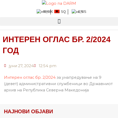
Прескокнете
до
MK
SQ
EN
содржината
ИНТЕРЕН ОГЛАС БР. 2/2024
ГОД
јуни 27, 2024
12:54 pm
Интерен оглас бр. 2/2024
за унапредување на 9
(девет) административни службеници во Државниот
архив на Република Северна Македонија
НАЈНОВИ ОБЈАВИ