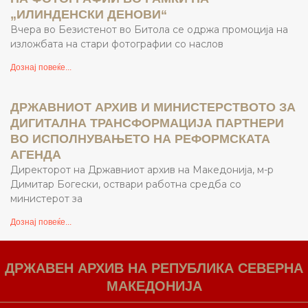
„ИЛИНДЕНСКИ ДЕНОВИ“
Вчера во Безистенот во Битола се одржа промоција на
изложбата на стари фотографии со наслов
Дознај повеќе...
ДРЖАВНИОТ АРХИВ И МИНИСТЕРСТВОТО ЗА
ДИГИТАЛНА ТРАНСФОРМАЦИЈА ПАРТНЕРИ
ВО ИСПОЛНУВАЊЕТО НА РЕФОРМСКАТА
АГЕНДА
Директорот на Државниот архив на Македонија, м-р
Димитар Богески, оствари работна средба со
министерот за
Дознај повеќе...
ДРЖАВЕН АРХИВ НА РЕПУБЛИКА СЕВЕРНА
МАКЕДОНИЈА