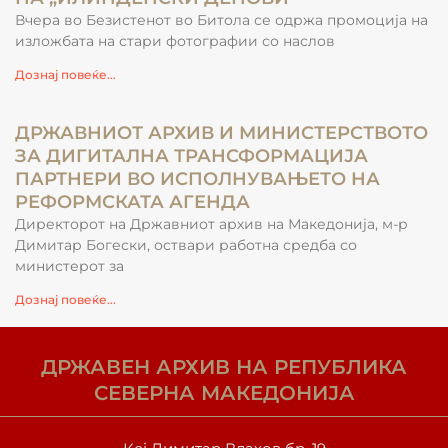
Вчера во Безистенот во Битола се одржа промоција на
изложбата на стари фотографии со наслов
Дознај повеќе...
ДРЖАВНИОТ АРХИВ И МИНИСТЕРСТВОТО
ЗА ДИГИТАЛНА ТРАНСФОРМАЦИЈА
ПАРТНЕРИ ВО ИСПОЛНУВАЊЕТО НА
РЕФОРМСКАТА АГЕНДА
Директорот на Државниот архив на Македонија, м-р
Димитар Богески, оствари работна средба со
министерот за
Дознај повеќе...
ДРЖАВЕН АРХИВ НА РЕПУБЛИКА
СЕВЕРНА МАКЕДОНИЈА