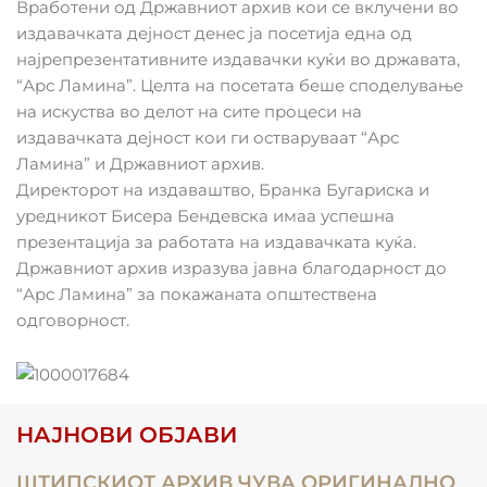
Вработени од Државниот архив кои се вклучени во
издавачката дејност денес ја посетија една од
најрепрезентативните издавачки куќи во државата,
“Арс Ламина”. Целта на посетата беше споделување
на искуства во делот на сите процеси на
издавачката дејност кои ги остваруваат “Арс
Ламина” и Државниот архив.
Директорот на издаваштво, Бранка Бугариска и
уредникот Бисера Бендевска имаа успешна
презентација за работата на издавачката куќа.
Државниот архив изразува јавна благодарност до
“Арс Ламина” за покажаната општествена
одговорност.
НАЈНОВИ ОБЈАВИ
ШТИПСКИОТ АРХИВ ЧУВА ОРИГИНАЛНО