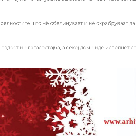
вредностите што нè обединуваат и нè охрабруваат д
радост и благосостојба, а секој дом биде исполнет с