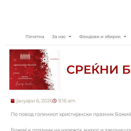
Прескокнете
до
содржината
Почетна
За нас
Фондови и збирки
СРЕЌНИ 
јануари 6, 2026
9:16 am
По повод големиот христијански празник Божиќ, 
Божиќ е празник на надежта, мирот и заедништво