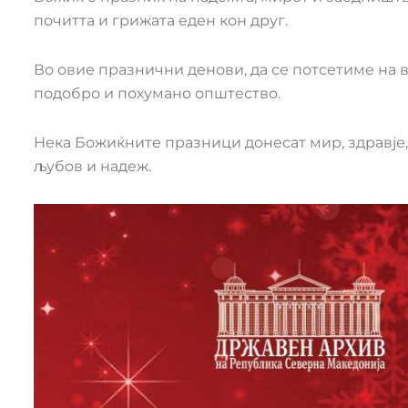
почитта и грижата еден кон друг.
Во овие празнични денови, да се потсетиме на 
подобро и похумано општество.
Нека Божиќните празници донесат мир, здравје, 
љубов и надеж.