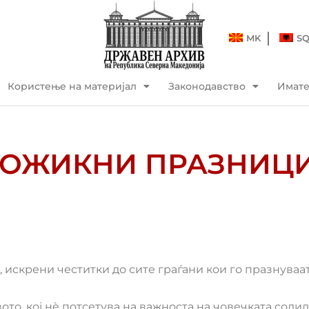
MK
S
Користење на материјал
Законодавство
Имат
БОЖИКНИ ПРАЗНИЦИ
искрени честитки до сите граѓани кои го празнуваат
то, кој нè потсетува на важноста на човечката солид