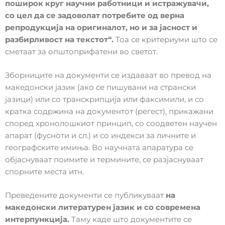
поширок круг научни работници и истражувачи,
со цел да се задоволат потребите од верна
репродукција на оригиналот, но и за јасност и
разбирливост на текстот“.
Тоа се критериуми што се
сметаат за општоприфатени во светот.
Зборниците на документи се издаваат во превод на
македонски јазик (ако се пишувани на странски
јазици) или со транскрипција или факсимили, и со
кратка содржина на документот (регест), прикажани
според хронолошкиот принцип, со соодветен научен
апарат (фусноти и сл.) и со индекси за личните и
географските имиња. Во научната апаратура се
објаснуваат поимите и термините, се разјаснуваат
спорните места итн.
Преведените документи се публикуваат
на
македонски литературен јазик и со современа
интерпункција.
Таму каде што документите се