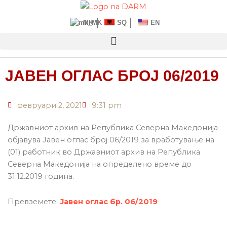
Прескокнете
до
MK
SQ
EN
содржината
ЈАВЕН ОГЛАС БРОЈ 06/2019
февруари 2, 2021
9:31 pm
Државниот архив на Република Северна Македонија
oбјавува Јавен оглас број 06/2019 за вработување на
(01) работник во Државниот архив на Република
Северна Македонија на определeно време до
31.12.2019 година.
Превземете:
Јавен оглас бр. 06/2019