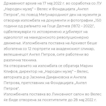
Државниот архив на 17 мај 2022 г. во соработка со ЛУ
„Народен музеј” – Велес и Фондацијата „Ангел
Петров”, по повод Меѓународниот ден на музеите ја
отворија изложбата на документи и фотографии „150
години од раѓањето на Гоце Делчев (1872 – 2022)”,
одбележувајќи го истовремено и јубилејот на
идеологот на македонското револуционерно
движење. Изложбената поставка на Архивот беше
збогатена со 12 портрети на академскиот сликар,
велешанецот Ангел Петров, сите работени во
различна техника.
На отворањето на изложбата се обратија Марин
Клифов, директор на „Народен музеј” – Велес,
авторката д-р Јасмина Дамјановска и Ангела
Петрова, претставник на Фондацијата „Ангел
Петров”.
Изложбената поставка во Ликовниот салон во Велес
ќе биде отворена за посетителите до 28 мај 2022 г.