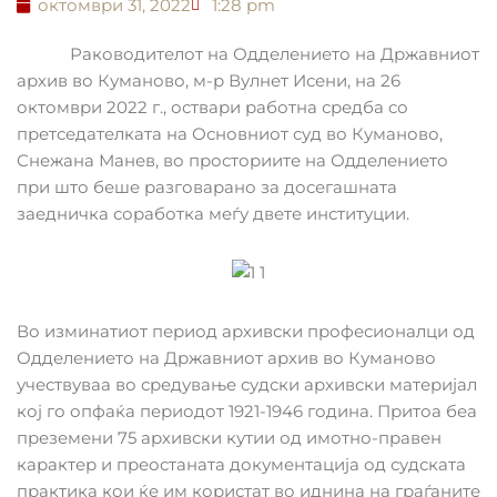
октомври 31, 2022
1:28 pm
Раководителот на Одделението на Државниот
архив во Куманово, м-р Вулнет Исени, на 26
октомври 2022 г., оствари работна средба со
претседателката на Основниот суд во Куманово,
Снежана Манев, во просториите на Одделението
при што беше разговарано за досегашната
заедничка соработка меѓу двете институции.
Во изминатиот период архивски професионалци од
Одделението на Државниот архив во Куманово
учествуваа во средување судски архивски материјал
кој го опфаќа периодот 1921-1946 година. Притоа беа
преземени 75 архивски кутии од имотно-правен
карактер и преостаната документација од судската
практика кои ќе им користат во иднина на граѓаните