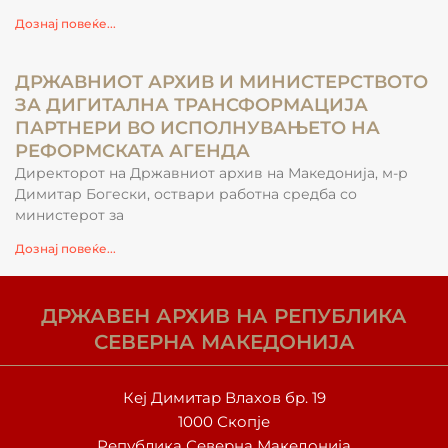
Дознај повеќе...
ДРЖАВНИОТ АРХИВ И МИНИСТЕРСТВОТО
ЗА ДИГИТАЛНА ТРАНСФОРМАЦИЈА
ПАРТНЕРИ ВО ИСПОЛНУВАЊЕТО НА
РЕФОРМСКАТА АГЕНДА
Директорот на Државниот архив на Македонија, м-р
Димитар Богески, оствари работна средба со
министерот за
Дознај повеќе...
ДРЖАВЕН АРХИВ НА РЕПУБЛИКА
СЕВЕРНА МАКЕДОНИЈА
Кеј Димитар Влахов бр. 19
1000 Скопје
Република Северна Македонија