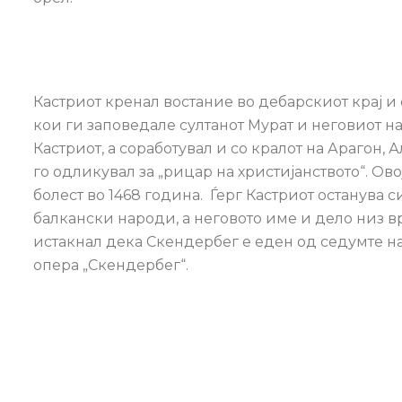
Кастриот кренал востание во дебарскиот крај и
кои ги заповедале султанот Мурат и неговиот на
Кастриот, а соработувал и со кралот на Арагон, 
го одликувал за „рицар на христијанството“. О
болест во 1468 година. Ѓерг Кастриот останува с
балкански народи, а неговото име и дело низ в
истакнал дека Скендербег е еден од седумте н
опера „Скендербег“.