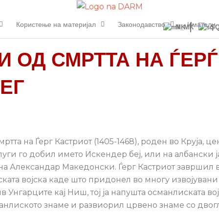
Користење на материјал
Законодавство
Иматели
MK
S
И ОД СМРТТА НА ЃЕРЃ
ЕГ
тта на Ѓерг Кастриот (1405-1468), роден во Круја, ц
луги го добил името Искендер беј, или на албански 
 на Александар Македонски. Ѓерг Кастриот завршил 
ката војска каде што придонел во многу извојувани
в Унгарците кај Ниш, тој ја напушта османлиската во
манлиското знаме и развиорил црвено знаме со двог