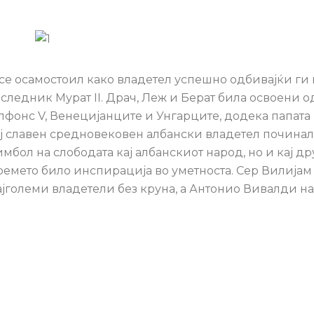
 се осамостоил како владетел успешно одбивајќи ги
следник Мурат II. Драч, Леж и Берат била освоени о
Алфонс V, Венецијанците и Унгарците, додека папата 
вој славен средновековен албански владетел починал
имбол на слободата кај албанскиот народ, но и кај др
ремето било инспирација во уметноста. Сер Вилијам
ајголеми владетели без круна, а Антонио Вивалди 