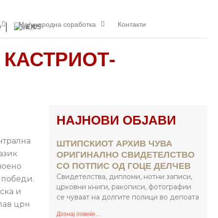
Меѓународна соработка
Контакти
Q
EN
 КАСТРИОТ-
НАЈНОВИ ОБЈАВИ
ентрална
ШТИПСКИОТ АРХИВ ЧУВА
јазик
ОРИГИНАЛНО СВИДЕТЕЛСТВО
СО ПОТПИС ОД ГОЦЕ ДЕЛЧЕВ
воено
Свидетелства, дипломи, нотни записи,
 победи.
црковни книги, ракописи, фотографии
јска и
се чуваат на долгите полици во депоата
лав црн
Дознај повеќе...