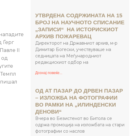
УТВРДЕНА СОДРЖИНАТА НА 15
БРОЈ НА НАУЧНОТО СПИСАНИЕ
„ЗАПИСИ“ НА ИСТОРИСКИОТ
 нападите
АРХИВ ПОЖАРЕВАЦ
д Ѓерг
Директорот на Државниот архив, м-р
Димитар Богески, учествуваше на
Павле II
седницата на Меѓународниот
 од
редакцискиот одбор на
угите
Дознај повеќе...
 Темпл
напишал
ОД АТ ПАЗАР ДО ДРВЕН ПАЗАР
– ИЗЛОЖБА НА ФОТОГРАФИИ
ВО РАМКИ НА „ИЛИНДЕНСКИ
ДЕНОВИ“
Вчера во Безистенот во Битола се
одржа промоција на изложбата на стари
фотографии со наслов