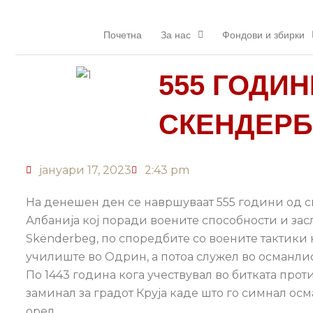
Прескокнете
до
Почетна
За нас
Фондови и збирки
содржината
555 ГОДИН
СКЕНДЕРБ
јануари 17, 2023
2:43 pm
На денешен ден се навршуваат 555 години од смр
Албанија кој поради воените способности и зас
Skënderbeg, по споредбите со воените тактики
училиште во Одрин, а потоа служел во османлис
По 1443 година кога учествувал во битката проти
заминал за градот Круја каде што го симнал ос
орел.