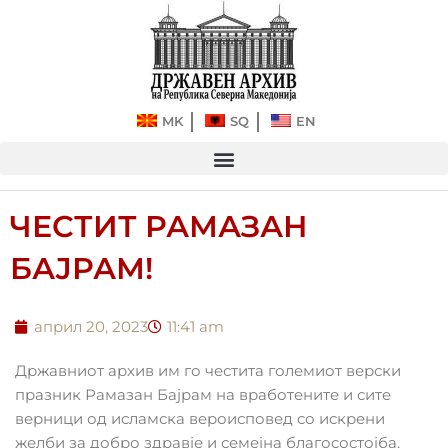
Прескокнете
до
содржината
MK
SQ
EN
ЧЕСТИТ РАМАЗАН
БАЈРАМ!
април 20, 2023
11:41 am
Државниот архив им го честита големиот верски
празник Рамазан Бајрам на вработените и сите
верници од исламска вероисповед со искрени
желби за добро здравје и семејна благосостојба.