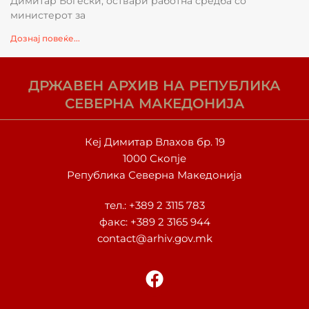
Димитар Богески, оствари работна средба со
министерот за
Дознај повеќе...
ДРЖАВЕН АРХИВ НА РЕПУБЛИКА
СЕВЕРНА МАКЕДОНИЈА
Кеј Димитар Влахов бр. 19
1000 Скопје
Република Северна Македонија
тел.:
+389 2 3115 783
факс: +389 2 3165 944
contact@arhiv.gov.mk
F
a
c