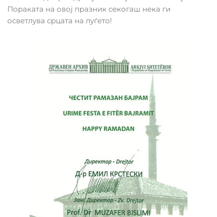
Пораката на овој празник секогаш нека ги
осветлува срцата на луѓето!