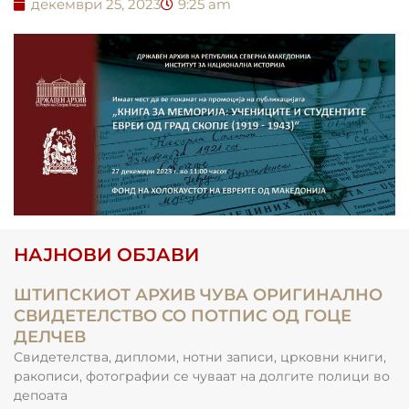
декември 25, 2023
9:25 am
НАЈНОВИ ОБЈАВИ
ШТИПСКИОТ АРХИВ ЧУВА ОРИГИНАЛНО
СВИДЕТЕЛСТВО СО ПОТПИС ОД ГОЦЕ
ДЕЛЧЕВ
Свидетелства, дипломи, нотни записи, црковни книги,
ракописи, фотографии се чуваат на долгите полици во
депоата