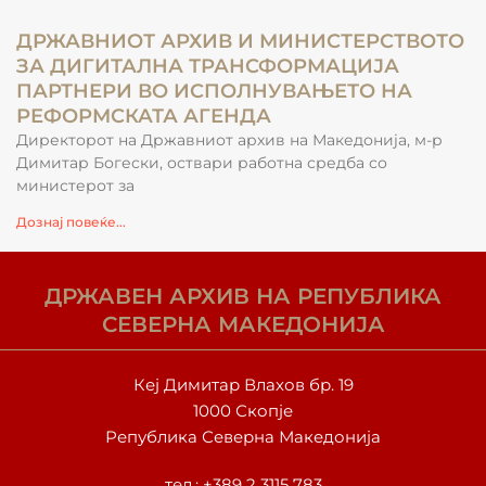
ДРЖАВНИОТ АРХИВ И МИНИСТЕРСТВОТО
ЗА ДИГИТАЛНА ТРАНСФОРМАЦИЈА
ПАРТНЕРИ ВО ИСПОЛНУВАЊЕТО НА
РЕФОРМСКАТА АГЕНДА
Директорот на Државниот архив на Македонија, м-р
Димитар Богески, оствари работна средба со
министерот за
Дознај повеќе...
ДРЖАВЕН АРХИВ НА РЕПУБЛИКА
СЕВЕРНА МАКЕДОНИЈА
Кеј Димитар Влахов бр. 19
1000 Скопје
Република Северна Македонија
тел.:
+389 2 3115 783