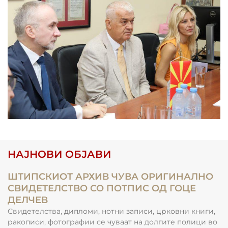
НАЈНОВИ ОБЈАВИ
ШТИПСКИОТ АРХИВ ЧУВА ОРИГИНАЛНО
СВИДЕТЕЛСТВО СО ПОТПИС ОД ГОЦЕ
ДЕЛЧЕВ
Свидетелства, дипломи, нотни записи, црковни книги,
ракописи, фотографии се чуваат на долгите полици во