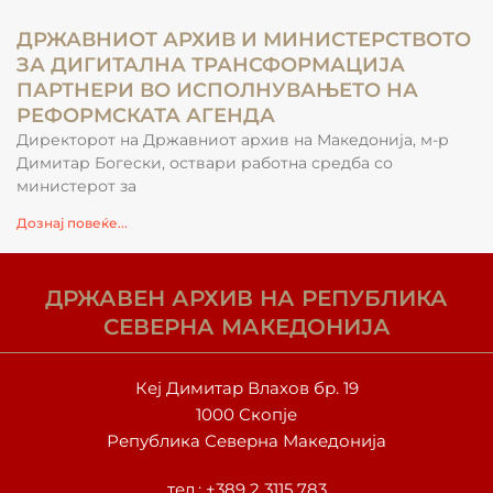
ДРЖАВНИОТ АРХИВ И МИНИСТЕРСТВОТО
ЗА ДИГИТАЛНА ТРАНСФОРМАЦИЈА
ПАРТНЕРИ ВО ИСПОЛНУВАЊЕТО НА
РЕФОРМСКАТА АГЕНДА
Директорот на Државниот архив на Македонија, м-р
Димитар Богески, оствари работна средба со
министерот за
Дознај повеќе...
ДРЖАВЕН АРХИВ НА РЕПУБЛИКА
СЕВЕРНА МАКЕДОНИЈА
Кеј Димитар Влахов бр. 19
1000 Скопје
Република Северна Македонија
тел.:
+389 2 3115 783