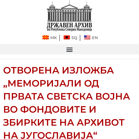
Прескокнете
до
содржината
MK
SQ
EN
ОТВОРЕНА ИЗЛОЖБА
„МЕМОРИЈАЛИ ОД
ПРВАТА СВЕТСКА ВОЈНА
ВО ФОНДОВИТЕ И
ЗБИРКИТЕ НА АРХИВОТ
НА ЈУГОСЛАВИЈА“