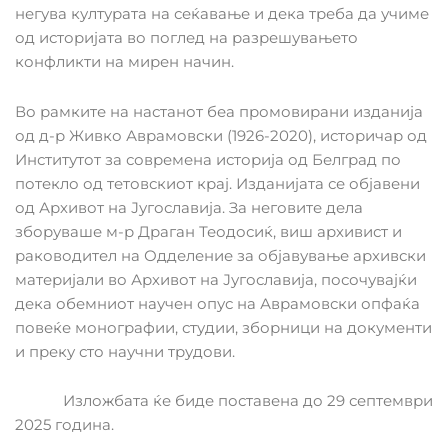
негува културата на сеќавање и дека треба да учиме
од историјата во поглед на разрешувањето
конфликти на мирен начин.
Во рамките на настанот беа промовирани изданија
од д-р Живко Аврамовски (1926-2020), историчар од
Институтот за современа историја од Белград по
потекло од тетовскиот крај. Изданијата се објавени
од Архивот на Југославија. За неговите дела
зборуваше м-р Драган Теодосиќ, виш архивист и
раководител на Одделение за објавување архивски
материјали во Архивот на Југославија, посочувајќи
дека обемниот научен опус на Аврамовски опфаќа
повеќе монографии, студии, зборници на документи
и преку сто научни трудови.
Изложбата ќе биде поставена до 29 септември
2
025 година.