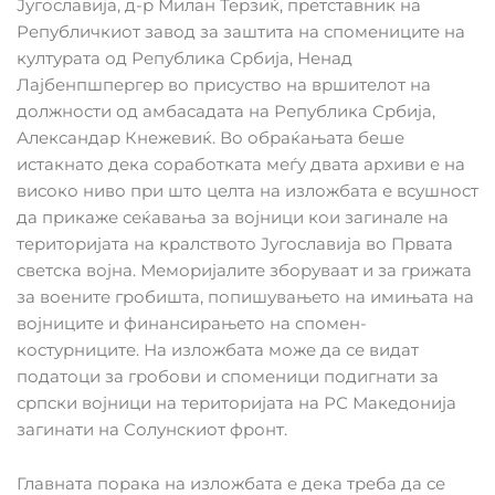
Југославија, д-р Милан Терзиќ, претставник на
Републичкиот завод за заштита на спомениците на
културата од Република Србија, Ненад
Лајбенпшпергер во присуство на вршителот на
должности од амбасадата на Република Србија,
Александар Кнежевиќ. Во обраќањата беше
истакнато дека соработката меѓу двата архиви е на
високо ниво при што целта на изложбата е всушност
да прикаже сеќавања за војници кои загинале на
територијата на кралството Југославија во Првата
светска војна. Меморијалите зборуваат и за грижата
за воените гробишта, попишувањето на имињата на
војниците и финансирањето на спомен-
костурниците. На изложбата може да се видат
податоци за гробови и споменици подигнати за
српски војници на територијата на РС Македонија
загинати на Солунскиот фронт.
Главната порака на изложбата е дека треба да се