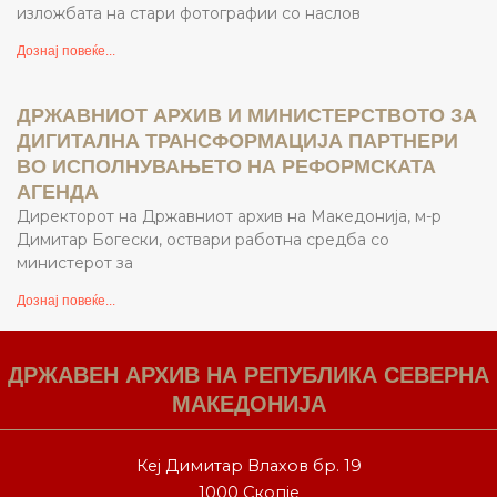
изложбата на стари фотографии со наслов
Дознај повеќе...
ДРЖАВНИОТ АРХИВ И МИНИСТЕРСТВОТО ЗА
ДИГИТАЛНА ТРАНСФОРМАЦИЈА ПАРТНЕРИ
ВО ИСПОЛНУВАЊЕТО НА РЕФОРМСКАТА
АГЕНДА
Директорот на Државниот архив на Македонија, м-р
Димитар Богески, оствари работна средба со
министерот за
Дознај повеќе...
ДРЖАВЕН АРХИВ НА РЕПУБЛИКА СЕВЕРНА
МАКЕДОНИЈА
Кеј Димитар Влахов бр. 19
1000 Скопје