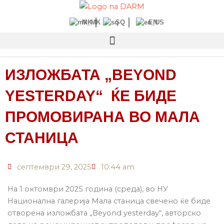
Прескокнете
до
MK
SQ
EN
содржината
ИЗЛОЖБАТА „BEYOND
YESTERDAY“ ЌЕ БИДЕ
ПРОМОВИРАНА ВО МАЛА
СТАНИЦА
септември 29, 2025
10:44 am
На 1 октомври 2025 година (среда), во НУ
Национална галерија Мала станица свечено ќе биде
отворена изложбата „Beyond yesterday“, авторско