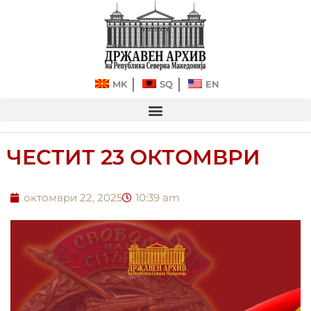
Прескокнете
до
содржината
MK
SQ
EN
ЧЕСТИТ 23 ОКТОМВРИ
октомври 22, 2025
10:39 am