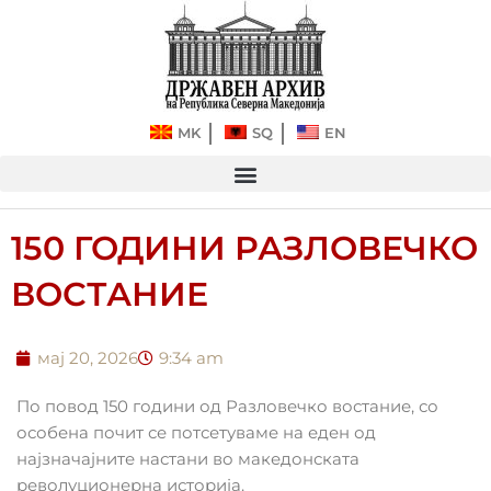
Прескокнете
до
содржината
MK
SQ
EN
150 ГОДИНИ РАЗЛОВЕЧКО
ВОСТАНИЕ
мај 20, 2026
9:34 am
По повод 150 години од Разловечко востание, со
особена почит се потсетуваме на еден од
најзначајните настани во македонската
револуционерна историја.