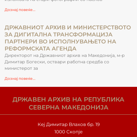
Дознај повеќе...
ДРЖАВНИОТ АРХИВ И МИНИСТЕРСТВОТО
ЗА ДИГИТАЛНА ТРАНСФОРМАЦИЈА
ПАРТНЕРИ ВО ИСПОЛНУВАЊЕТО НА
РЕФОРМСКАТА АГЕНДА
Директорот на Државниот архив на Македонија, м-р
Димитар Богески, оствари работна средба со
министерот за
Дознај повеќе...
ДРЖАВЕН АРХИВ НА РЕПУБЛИКА
СЕВЕРНА МАКЕДОНИЈА
Кеј Димитар Влахов бр. 19
1000 Скопје