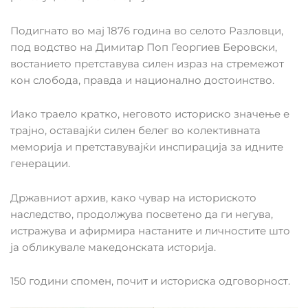
Подигнато во мај 1876 година во селото Разловци,
под водство на Димитар Поп Георгиев Беровски,
востанието претставува силен израз на стремежот
кон слобода, правда и национално достоинство.
Иако траело кратко, неговото историско значење е
трајно, оставајќи силен белег во колективната
меморија и претставувајќи инспирација за идните
генерации.
Државниот архив, како чувар на историското
наследство, продолжува посветено да ги негува,
истражува и афирмира настаните и личностите што
ја обликувале македонската историја.
150 години спомен, почит и историска одговорност.