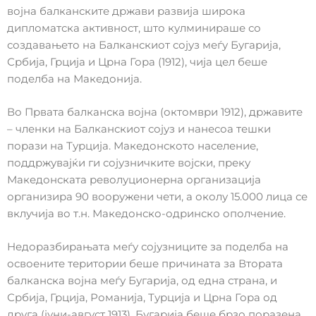
војна балканските држави развија широка
дипломатска активност, што кулминираше со
создавањето на Балканскиот сојуз меѓу Бугарија,
Србија, Грција и Црна Гора (1912), чија цел беше
поделба на Македонија.
Во Првата балканска војна (октомври 1912), државите
– членки на Балканскиот сојуз и нанесоа тешки
порази на Турција. Македонското население,
поддржувајќи ги сојузничките војски, преку
Македонската револуционерна организација
организира 90 вооружени чети, а околу 15.000 лица се
вклучија во т.н. Македонско-одринско ополчение.
Недоразбирањата меѓу сојузниците за поделба на
освоените територии беше причината за Втората
балканска војна меѓу Бугарија, од една страна, и
Србија, Грција, Романија, Турција и Црна Гора од
друга (јуни-август 1913). Бугарија беше брзо поразена