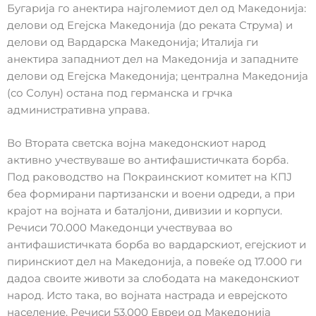
Бугарија го анектира најголемиот дел од Македонија:
делови од Егејска Македонија (до реката Струма) и
делови од Вардарска Македонија; Италија ги
анектира западниот дел на Македонија и западните
делови од Егејска Македонија; централна Македонија
(со Солун) остана под германска и грчка
административна управа.
Во Втората светска војна македонскиот народ
активно учествуваше во антифашистичката борба.
Под раководство на Покраинскиот комитет на КПЈ
беа формирани партизански и воени одреди, а при
крајот на војната и баталјони, дивизии и корпуси.
Речиси 70.000 Македонци учествуваа во
антифашистичката борба во вардарскиот, егејскиот и
пиринскиот дел на Македонија, а повеќе од 17.000 ги
дадоа своите животи за слободата на македонскиот
народ. Исто така, во војната настрада и еврејското
население. Речиси 53.000 Евреи од Македонија