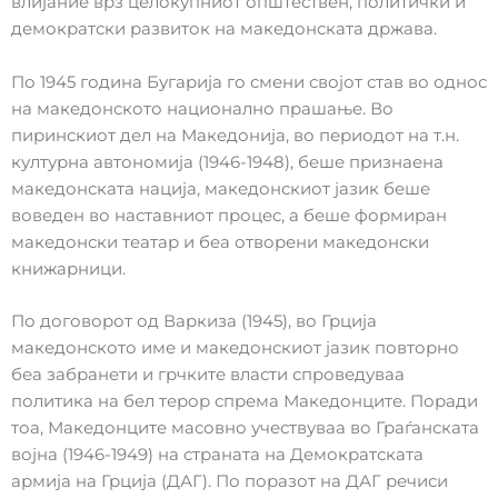
влијание врз целокупниот општествен, политички и
демократски развиток на македонската држава.
По 1945 година Бугарија го смени својот став во однос
на македонското национално прашање. Во
пиринскиот дел на Македонија, во периодот на т.н.
културна автономија (1946-1948), беше признаена
македонската нација, македонскиот јазик беше
воведен во наставниот процес, а беше формиран
македонски театар и беа отворени македонски
книжарници.
По договорот од Варкиза (1945), во Грција
македонското име и македонскиот јазик повторно
беа забранети и грчките власти спроведуваа
политика на бел терор спрема Македонците. Поради
тоа, Македонците масовно учествуваа во Граѓанската
војна (1946-1949) на страната на Демократската
армија на Грција (ДАГ). По поразот на ДАГ речиси