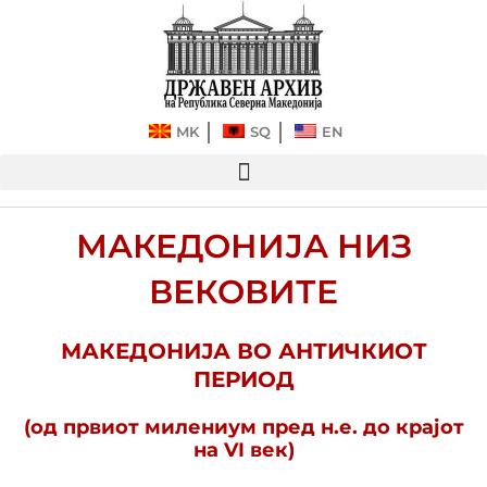
Прескокнете
до
содржината
MK
SQ
EN
МАКЕДОНИЈА НИЗ
ВЕКОВИТЕ
МАКЕДОНИЈА ВО АНТИЧКИОТ
ПЕРИОД
(од првиот милениум пред н.е. до крајот
на VI век)