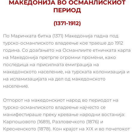
МАКЕДОНИЈА ВО ОСМАНЛИСКИОТ
ПЕРИОД
(1371-1912)
По Маричката битка (1371) Македонија падна под
турско-османлиското владеење кое траеше до 1912
година. Со доаѓањето на Османлиите етничката карта
на Македонија претрпе огромни промени, како
последица на присилната емиграција на
македонското население, на турската колонизација и
на исламизацијата на дел од македонското
население.
Отпорот на македонскиот народ во периодот на
турско-османлиското владеење најчесто се
манифестираше преку кревање народни востанија:
Карпошовото (1689), Разловечкото (1876) и
Кресненското (1878). Кон крајот на XIX и во почетокот