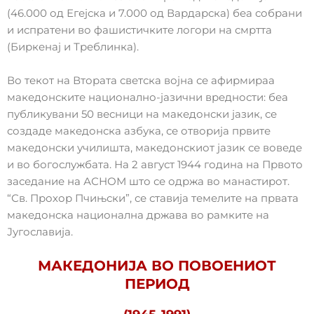
(46.000 од Егејска и 7.000 од Вардарска) беа собрани
и испратени во фашистичките логори на смртта
(Биркенај и Треблинка).
Во текот на Втората светска војна се афирмираа
македонските национално-јазични вредности: беа
публикувани 50 весници на македонски јазик, се
создаде македонска азбука, се отворија првите
македонски училишта, македонскиот јазик се воведе
и во богослужбата. На 2 август 1944 година на Првото
заседание на АСНОМ што се одржа во манастирот.
“Св. Прохор Пчињски”, се ставија темелите на првата
македонска национална држава во рамките на
Југославија.
МАКЕДОНИЈА ВО ПОВОЕНИОТ
ПЕРИОД