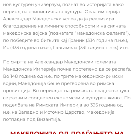
нов културен универзум, познат во историјата како
период на елинистичката култура. Оваа империја
Александар Македонски успеа да ја реализира
благодарение на личните способности и на силната
македонска војска (познатата “македонска фаланга”),
по победите во битките кај Граник (334 година п.н.е.),
Ис (333 година п.н.е.), Гавгамела (331 година п.н.е.) итн.
По смртта на Александар Македонски големата
Македонска Империја почна постепено да се распаѓа.
Во 148 година од н.е., по трите македонско-римски
војни, Македонија беше претворена во римска
провинција. Во периодот на римското владеење тука
се разви и соодветен економски и културен живот. По
поделбата на Римската Империја во 395 година од
н.е. на Западно и Источно Царство, Македонија
потпадна под Византија.
МАКЕДОНИЈА ОД ДОАЃАЊЕТО НА