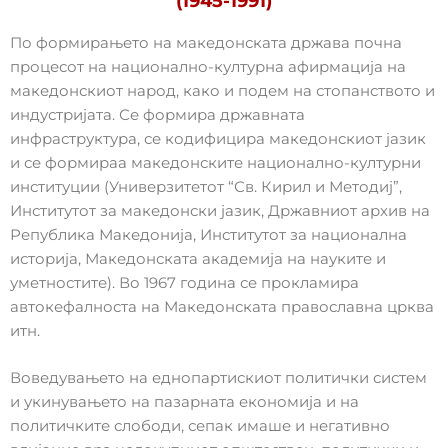
(1945-1991)
По формирањето на македонската држава почна
процесот на национално-културна афирмација на
македонскиот народ, како и подем на стопанството и
индустријата. Се формира државната
инфраструктура, се кодифицира македонскиот јазик
и се формираа македонските национално-културни
институции (Универзитетот “Св. Кирил и Методиј”,
Институтот за македонски јазик, Државниот архив на
Република Македонија, Институтот за национална
историја, Македонската академија на науките и
уметностите). Во 1967 година се прокламира
автокефалноста на Македонската православна црква
итн.
Воведувањето на еднопартискиот политички систем
и укинувањето на пазарната економија и на
политичките слободи, сепак имаше и негативно