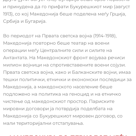
и принудена да го прифати Букурешкиот мир (август
1913), со кој Македонија беше поделена меѓу Грција,
Србија и Бугарија.
Во периодот на Првата светска војна (1914-1918),
Македонија повторно беше театар на воени
операции меѓу Централните сили и силите на
Антантата. На Македонскиот фронт војуваа речиси
милион војници на спротивставените воени сојузи.
Првата светска војна, како и Балканските војни, имаа
тешки политички, етнички и економски последици за
Македонија, а македонското население беше
подложено на политика на геноцид и на етничко
чистење од македонскиот простор. Париските
мировни договори ја потврдија поделбата на
Македонија со Букурешкиот мировен договор, со
мали територијални отстапувања.