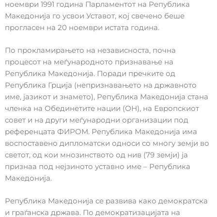
ноември 1991 година Парламентот на Република
Македонија го усвои Уставот, кој свечено беше
прогласен на 20 ноември истата година.
По прокламирањето на независноста, почна
процесот на меѓународното признавање на
Република Македонија. Поради пречките од
Република Грција (непризнавањето на државното
име, јазикот и знамето), Република Македонија стана
членка на Обединетите нации (ОН), на Европскиот
совет и на други меѓународни организации под
референцата ФИРОМ. Република Македонија има
воспоставено дипломатски односи со многу земји во
светот, од кои мнозинството од нив (79 земји) ја
признаа под нејзиното уставно име – Република
Македонија.
Република Македонија се развива како демократска
и граѓанска држава. По демократизацијата на