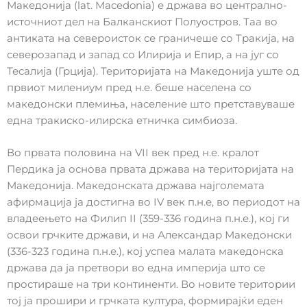
Македонија (lat. Macedonia) е држава во централно-
источниот дел на Балканскиот Полуостров. Таа во
антиката на североисток се граничеше со Тракија, на
северозапад и запад со Илирија и Епир, а на југ со
Тесалија (Грција). Територијата на Македонија уште од
првиот милениум пред н.е. беше населена со
македонски племиња, население што претставуваше
една тракиско-илирска етничка симбиоза.
Во првата половина на VII век пред н.е. кралот
Пердика ја основа првата држава на територијата на
Македонија. Македонската држава најголемата
афирмација ја достигна во IV век п.н.е, во периодот на
владеењето на Филип II (359-336 година п.н.е.), кој ги
освои грчките држави, и на Александар Македонски
(336-323 година п.н.е.), кој успеа малата македонска
држава да ја претвори во една империја што се
простираше на три континенти. Во новите територии
тој ја прошири и грчката култура, формирајќи еден