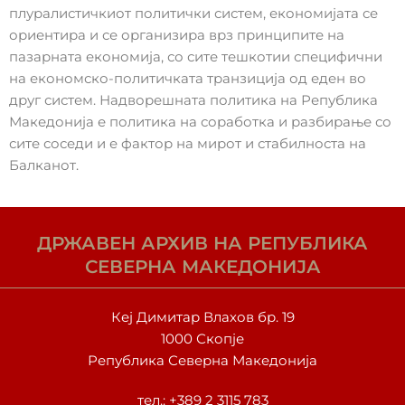
плуралистичкиот политички систем, економијата се
ориентира и се организира врз принципите на
пазарната економија, со сите тешкотии специфични
на економско-политичката транзиција од еден во
друг систем. Надворешната политика на Република
Македонија е политика на соработка и разбирање со
сите соседи и е фактор на мирот и стабилноста на
Балканот.
ДРЖАВЕН АРХИВ НА РЕПУБЛИКА
СЕВЕРНА МАКЕДОНИЈА
Кеј Димитар Влахов бр. 19
1000 Скопје
Република Северна Македонија
тел.:
+389 2 3115 783