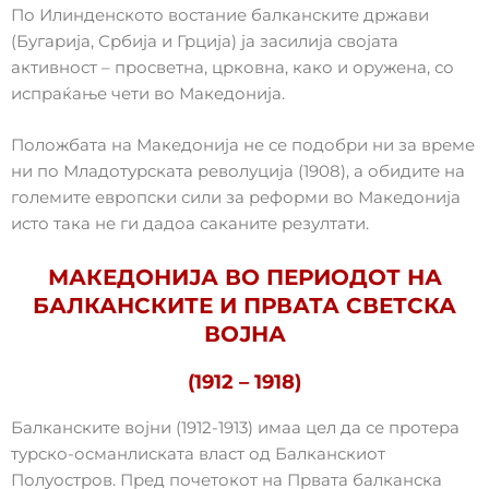
По Илинденското востание балканските држави
(Бугарија, Србија и Грција) ја засилија својата
активност – просветна, црковна, како и оружена, со
испраќање чети во Македонија.
Положбата на Македонија не се подобри ни за време
ни по Младотурската револуција (1908), а обидите на
големите европски сили за реформи во Македонија
исто така не ги дадоа саканите резултати.
МАКЕДОНИЈА ВО ПЕРИОДОТ НА
БАЛКАНСКИТЕ И ПРВАТА СВЕТСКА
ВОЈНА
(1912 – 1918)
Балканските војни (1912-1913) имаа цел да се протера
турско-османлиската власт од Балканскиот
Полуостров. Пред почетокот на Првата балканска