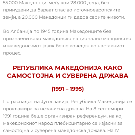
55.000 Македонци, меѓу кои 28.000 деца, беа
принудени да бараат спас во источноевропските
земји, а 20.000 Македонци ги дадоа своите животи.
Во Албанија по 1945 година Македонците беа
признаени како македонско национално малцинство
и македонскиот јазик беше воведен во наставниот
процес.
РЕПУБЛИКА МАКЕДОНИЈА КАКО
САМОСТОЈНА И СУВЕРЕНА ДРЖАВА
(1991 – 1995)
По распадот на Југославија, Република Македонија се
прокламира за независна држава. На 8 септември
1991 година беше организиран референдум, на кој
македонскиот народ плебисцитарно се изјасни за
самостојна и суверена македонска држава. На 17