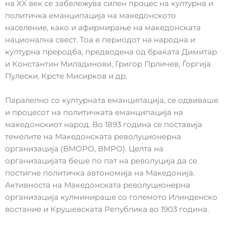
на XX век се забележува силен процес на културна и
политичка еманципација на македонското
население, како и афирмирање на македонската
национална свест. Тоа е периодот на народна и
културна преродба, предводена од браќата Димитар
и Константин Миладинови, Григор Прличев, Ѓоргија
Пулески, Крсте Мисирков и др.
Паралелно со културната еманципација, се одвиваше
и процесот на политичката еманципација на
македонскиот народ. Во 1893 година се поставија
темелите на Македонската револуционерна
организација (ВМОРО, ВМРО). Целта на
организацијата беше по пат на револуција да се
постигне политичка автономија на Македонија.
Активноста на Македонската револуционерна
организација кулминираше со големото Илинденско
востание и Крушевската Република во 1903 година.