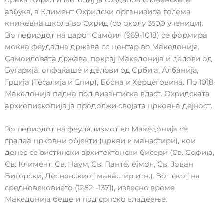
браќа Кирил и Методиј ја создадоа словенската
азбука, а Климент Охридски организира голема
книжевна школа во Охрид (со околу 3500 ученици).
Во периодот на царот Самоил (969-1018) се формира
моќна феудална држава со центар во Македонија.
Самоиловата држава, покрај Македонија и делови од
Бугарија, опфаќаше и делови од Србија, Албанија,
Грција (Тесалија и Епир), Босна и Херцеговина. По 1018
Македонија падна под византиска власт. Охридската
архиепископија ја продолжи својата црковна дејност.
Во периодот на феудализмот во Македонија се
градеа црковни објекти (цркви и манастири), кои
денес се вистински архитектонски бисери (Св. Софија,
Св. Климент, Св. Наум, Св. Пантелејмон, Св. Јован
Бигорски, Лесновскиот манастир итн.). Во текот на
средновековието (1282 -1371), извесно време
Македонија беше и под српско владеење.