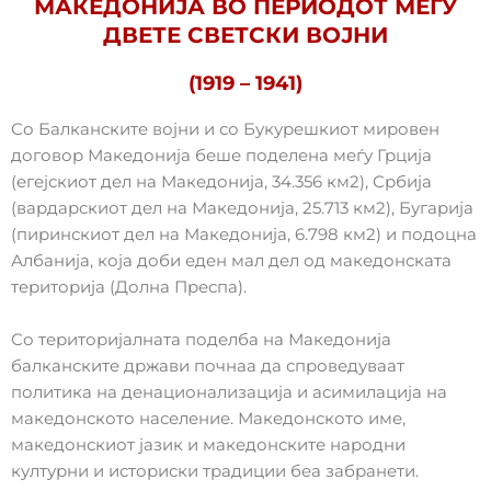
МАКЕДОНИЈА ВО ПЕРИОДОТ МЕЃУ
ДВЕТЕ СВЕТСКИ ВОЈНИ
(1919 – 1941)
Со Балканските војни и со Букурешкиот мировен
договор Македонија беше поделена меѓу Грција
(егејскиот дел на Македонија, 34.356 км2), Србија
(вардарскиот дел на Македонија, 25.713 км2), Бугарија
(пиринскиот дел на Македонија, 6.798 км2) и подоцна
Албанија, која доби еден мал дел од македонската
територија (Долна Преспа).
Со територијалната поделба на Македонија
балканските држави почнаа да спроведуваат
политика на денационализација и асимилација на
македонското население. Македонското име,
македонскиот јазик и македонските народни
културни и историски традиции беа забранети.