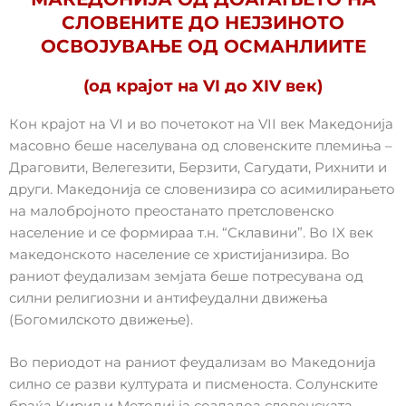
СЛОВЕНИТЕ ДО НЕЈЗИНОТО
ОСВОЈУВАЊЕ ОД ОСМАНЛИИТЕ
(од крајот на VI до XIV век)
Кон крајот на VI и во почетокот на VII век Македонија
масовно беше населувана од словенските племиња –
Драговити, Велегезити, Берзити, Сагудати, Рихнити и
други. Македонија се словенизира со асимилирањето
на малобројното преостанато претсловенско
население и се формираа т.н. “Склавини”. Во IX век
македонското население се христијанизира. Во
раниот феудализам земјата беше потресувана од
силни религиозни и антифеудални движења
(Богомилското движење).
Во периодот на раниот феудализам во Македонија
силно се разви културата и писменоста. Солунските