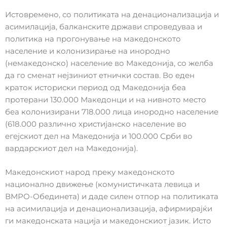
Истовремено, со политиката на денационализација и
асимилација, балканските држави спроведуваа и
политика на прогонување на македонското
население и колонизирање на инородно
(немакедонско) население во Македонија, со желба
да го сменат нејзиниот етнички состав. Во еден
краток историски период од Македонија беа
протерани 130.000 Македонци и на нивното место
беа колонизирани 718.000 лица инородно население
(618.000 различно христијанско население во
егејскиот дел на Македонија и 100.000 Срби во
вардарскиот дел на Македонија).
Македонскиот народ преку македонското
национално движење (комунистичката левица и
ВМРО-Обединета) и даде силен отпор на политиката
на асимилација и денационализација, афирмирајќи
ги македонската нација и македонскиот јазик. Исто