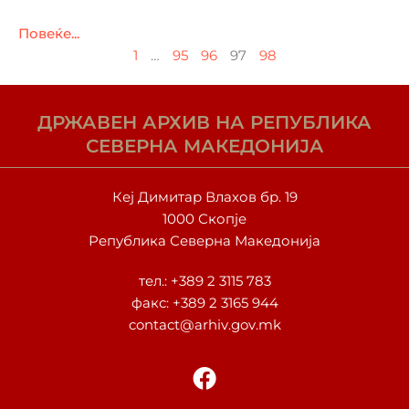
Повеќе...
1
…
95
96
97
98
ДРЖАВЕН АРХИВ НА РЕПУБЛИКА
СЕВЕРНА МАКЕДОНИЈА
Кеј Димитар Влахов бр. 19
1000 Скопје
Република Северна Македонија
тел.:
+389 2 3115 783
факс: +389 2 3165 944
contact@arhiv.gov.mk
F
a