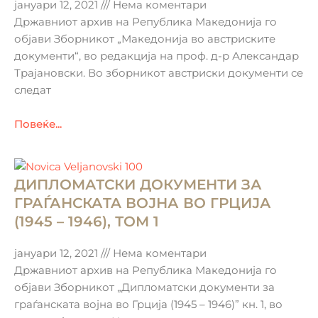
н
н
н
н
н
јануари 12, 2021
Нема коментари
в
и
и
и
и
и
Државниот архив на Република Македонија го
а
ц
ц
ц
ц
ц
објави Зборникот „Македонија во австриските
њ
а
а
а
а
а
документи“, во редакција на проф. д-р Александар
е
Трајановски. Во зборникот австриски документи се
следат
Повеќе...
ДИПЛОМАТСКИ ДОКУМЕНТИ ЗА
ГРАЃАНСКАTA ВОЈНА ВО ГРЦИЈА
(1945 – 1946), ТОМ 1
јануари 12, 2021
Нема коментари
Државниот архив на Република Македонија го
објави Зборникот „Дипломатски документи за
граѓанската војна во Грција (1945 – 1946)” кн. 1, во