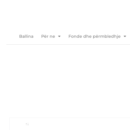
Kalo
tek
përmbajtja
Ballina
Për ne
Fonde dhe përmbledhje