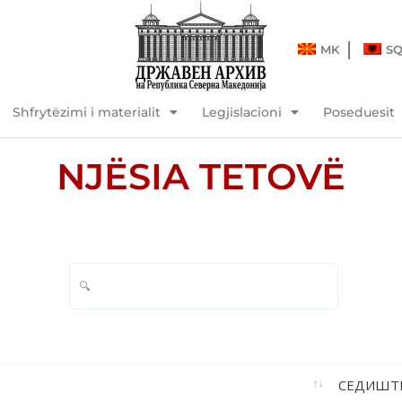
MK
S
Shfrytëzimi i materialit
Legjislacioni
Poseduesit
NJËSIA TETOVË