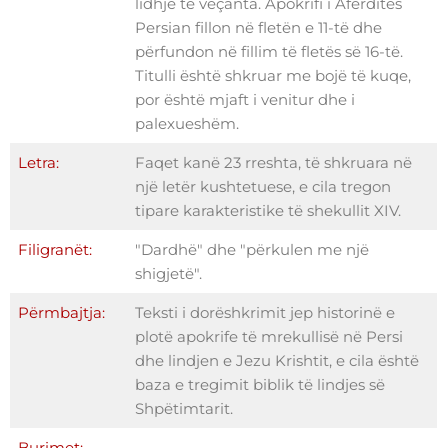
lidhje të veçanta. Apokrifi i Afërditës
Persian fillon në fletën e 11-të dhe
përfundon në fillim të fletës së 16-të.
Titulli është shkruar me bojë të kuqe,
por është mjaft i venitur dhe i
palexueshëm.
Letra:
Faqet kanë 23 rreshta, të shkruara në
një letër kushtetuese, e cila tregon
tipare karakteristike të shekullit XIV.
Filigranët:
"Dardhë" dhe "përkulen me një
shigjetë".
Përmbajtja:
Teksti i dorëshkrimit jep historinë e
plotë apokrife të mrekullisë në Persi
dhe lindjen e Jezu Krishtit, e cila është
baza e tregimit biblik të lindjes së
Shpëtimtarit.
Burimet: