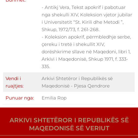
- Antikj Vera, Tekst apokrif i pabotuar
nga shekulli XIV, Koleksion vjetor jubilar
i Universitetit “St. Kirili dhe Metodi ”,
Shkup, 1972/73, f. 261-268.
- Koleksion apokrif, përmbledhje serbe,
çereku i tretë i shekullit XIV,
dorëshkrime sllave në Maqedoni, libri 1,
Arkivi i Maqedonisë, Shkup 1971, f. 333-
335.
Vendi i
Arkivi Shtetëror i Republikës së
ruajtjes:
Maqedonisë - Pjesa Qendrore
Punuar nga:
Emilia Rop
ARKIVI SHTETËROR I REPUBLIKËS SË
MAQEDONISË SË VERIUT