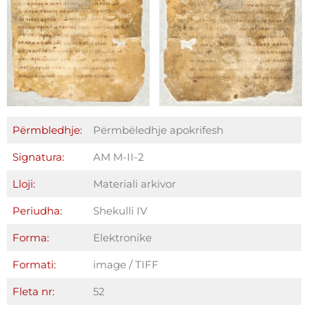
Përmbledhje:
Përmbëledhje apokrifesh
Signatura:
AM M-II-2
Lloji:
Materiali arkivor
Periudha:
Shekulli IV
Forma:
Elektronike
Formati:
image / TIFF
Fleta nr:
52