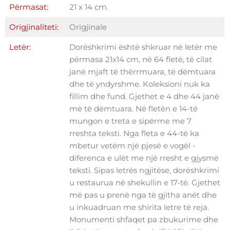
Përmasat:
21 x 14 cm.
Origjinaliteti:
Origjinale
Letër:
Dorëshkrimi është shkruar në letër me
përmasa 21x14 cm, në 64 fletë, të cilat
janë mjaft të thërrmuara, të dëmtuara
dhe të yndyrshme. Koleksioni nuk ka
fillim dhe fund. Gjethet e 4 dhe 44 janë
më të dëmtuara. Në fletën e 14-të
mungon e treta e sipërme me 7
rreshta teksti. Nga fleta e 44-të ka
mbetur vetëm një pjesë e vogël -
diferenca e ulët me një rresht e gjysmë
teksti. Sipas letrës ngjitëse, dorëshkrimi
u restaurua në shekullin e 17-të. Gjethet
më pas u prenë nga të gjitha anët dhe
u inkuadruan me shirita letre të reja.
Monumenti shfaqet pa zbukurime dhe