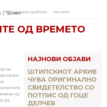
Меѓународна соработка
Контакти
Q
EN
ТЕ ОД ВРЕМЕТО
НАЈНОВИ ОБЈАВИ
ја на
ШТИПСКИОТ АРХИВ
разговори
ЧУВА ОРИГИНАЛНО
на
СВИДЕТЕЛСТВО СО
окументите
ПОТПИС ОД ГОЦЕ
еземање од
но да
ДЕЛЧЕВ