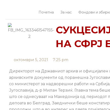
Прескокнете
до
Почетна
За нас
Фондови и збирк
содржината
СУКЦЕСИ
НА СФРЈ 
октомври 5, 2021
7:25 pm
Директорот на Државниот архив и официјален п
архивските документи од поранешна Југославиј
со министерот за надворешни работи на Србија,
Југославија, д-р Милан Терзиќ. Главна тема бе
што се однесуваат на Македонија од периодот п
депоата во Белград. Заеднички беше констатира
продолжи, што е во интерес на двете пријателс