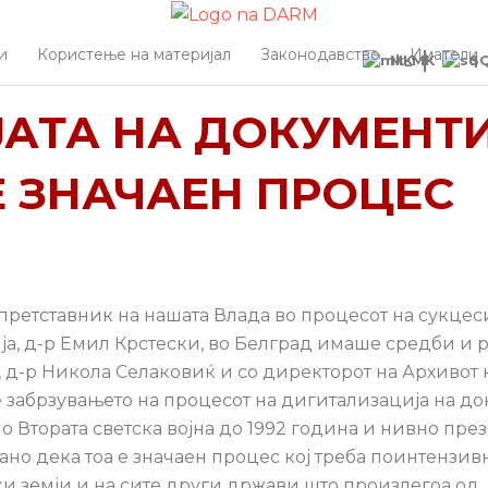
и
Користење на материјал
Законодавство
Иматели
MK
S
ЈАТА НА ДОКУМЕНТИ
Е ЗНАЧАЕН ПРОЦЕС
ретставник на нашата Влада во процесот на сукцеси
а, д-р Емил Крстески, во Белград имаше средби и 
 д-р Никола Селаковиќ и со директорот на Архивот 
ше забрзувањето на процесот на дигитализација на д
о Втората светска војна до 1992 година и нивно пр
но дека тоа е значаен процес кој треба поинтензив
ки земји и на сите други држави што произлегоа од