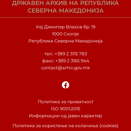
ДРЖАВЕН АРХИВ НА РЕПУБЛИКА
СЕВЕРНА МАКЕДОНИЈА
Кеј Димитар Влахов бр. 19
1000 Скопје
Република Северна Македонија
тел.:
+389 2 3115 783
факс: +389 2 3165 944
contact@arhiv.gov.mk
F
a
c
e
Политика за приватност
ISO 9001:2015
b
Информации од јавен карактер
o
o
Политика за користење на колачиња (cookies)