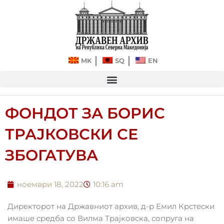
Прескокнете
до
содржината
MK
SQ
EN
ФОНДОТ ЗА БОРИС
ТРАЈКОВСКИ СЕ
ЗБОГАТУВА
ноември 18, 2022
10:16 am
Директорот на Државниот архив, д-р Емил Крстески
имаше средба со Вилма Трајковска, сопруга на