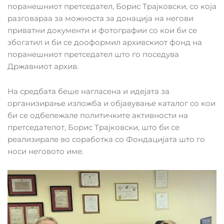
поранешниот претседател, Борис Трајковски, со која
разговараа за можноста за донација на негови
приватни документи и фотографии со кои би се
збогатил и би се дооформил архивскиот фонд на
поранешниот претседател што го поседува
Државниот архив.
На средбата беше нагласена и идејата за
организирање изложба и објавување каталог со кои
би се одбележале политичките активности на
претседателот, Борис Трајковски, што би се
реализирале во соработка со Фондацијата што го
носи неговото име.