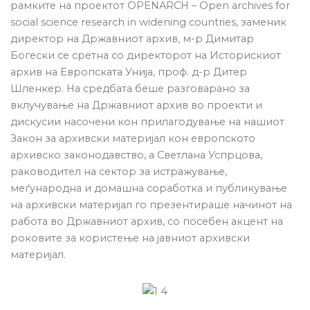
рамките на проектот OPENARCH – Open archives for
social science research in widening countries, заменик
директор на Државниот архив, м-р Димитар
Богески се сретна со директорот на Историскиот
архив на Европската Унија, проф. д-р Дитер
Шленкер. На средбата беше разговарано за
вклучување на Државниот архив во проекти и
дискусии насочени кон прилагодување на нашиот
Закон за архивски материјал кон европското
архивско законодавство, а Светлана Успрцова,
раководител на сектор за истражување,
меѓународна и домашна соработка и публикување
на архивски материјал го презентираше начинот на
работа во Државниот архив, со посебен акцент на
роковите за користење на јавниот архивски
материјал.