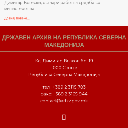
Димитар Богески, оствари работна средба со
министерот за
Дознај повеќе...
ДРЖАВЕН АРХИВ НА РЕПУБЛИКА СЕВЕРНА
МАКЕДОНИЈА
Кеј Димитар Влахов бр. 19
1000 Скопје
Република Северна Македонија
тел.:
+389 2 3115 783
факс: +389 2 3165 944
contact@arhiv.gov.mk
F
a