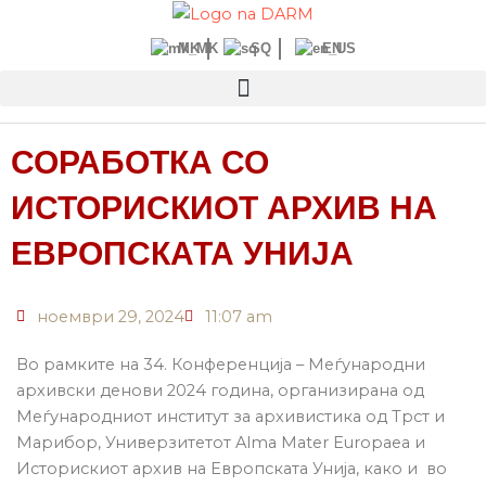
Прескокнете
до
MK
SQ
EN
содржината
СОРАБОТКА СО
ИСТОРИСКИОТ АРХИВ НА
ЕВРОПСКАТА УНИЈА
ноември 29, 2024
11:07 am
Во рамките на 34. Конференција – Меѓународни
архивски денови 2024 година, организирана од
Меѓународниот институт за архивистика од Трст и
Марибор, Универзитетот Alma Mater Europaea и
Историскиот архив на Европската Унија, како и во