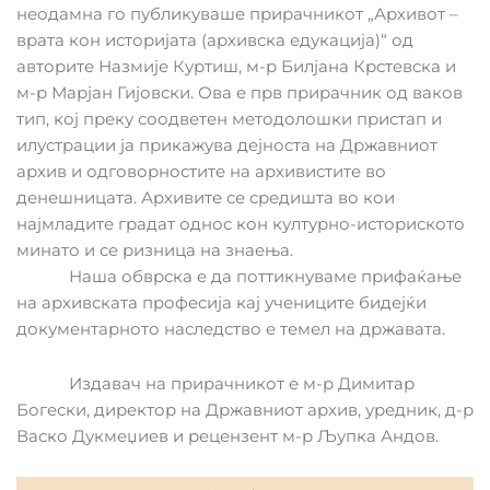
неодамна го публикуваше прирачникот „Архивот –
врата кон историјата (архивска едукација)“ од
авторите Назмије Куртиш, м-р Билјана Крстевска и
м-р Марјан Гијовски. Ова е прв прирачник од ваков
тип, кој преку соодветен методолошки пристап и
илустрации ја прикажува дејноста на Државниот
архив и одговорностите на архивистите во
денешницата. Архивите се средишта во кои
најмладите градат однос кон културно-историското
минато и се ризница на знаења.
Наша обврска е да поттикнуваме прифаќање
на архивската професија кај учениците бидејќи
документарното наследство е темел на државата.
Издавач на прирачникот е м-р Димитар
Богески, директор на Државниот архив, уредник, д-р
Васко Дукмеџиев
и рецензент м-р Љупка Андов.