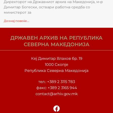
Директорот на Државниот архив на Македонија, м-р
Димитар Богески, оствари работна средба со
министерот за
Дознај повеќе...
ДРЖАВЕН АРХИВ НА РЕПУБЛИКА
СЕВЕРНА МАКЕДОНИЈА
Кеј Димитар Влахов бр. 19
1000 Скопје
Република Северна Македонија
тел.:
+389 2 3115 783
факс: +389 2 3165 944
contact@arhiv.gov.mk
F
a