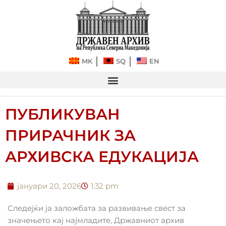
Прескокнете
до
содржината
MK
SQ
EN
ПУБЛИКУВАН
ПРИРАЧНИК ЗА
АРХИВСКА ЕДУКАЦИЈА
јануари 20, 2026
1:32 pm
Следејќи ја заложбата за развивање свест за
значењето кај најмладите, Државниот архив