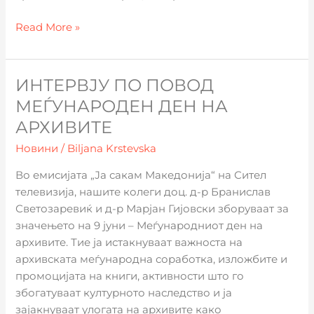
Read More »
ИНТЕРВЈУ ПО ПОВОД
Интервју
по
МЕЃУНАРОДЕН ДЕН НА
повод
АРХИВИТЕ
Меѓународен
Новини
/
Biljana Krstevska
ден
на
Во емисијата „Ја сакам Македонија“ на Сител
архивите
телевизија, нашите колеги доц. д-р Бранислав
Светозаревиќ и д-р Марјан Гијовски зборуваат за
значењето на 9 јуни – Меѓународниот ден на
архивите. Тие ја истакнуваат важноста на
архивската меѓународна соработка, изложбите и
промоцијата на книги, активности што го
збогатуваат културното наследство и ја
зајакнуваат улогата на архивите како