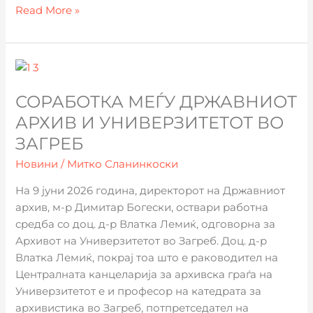
Read More »
Соработка
меѓу
СОРАБОТКА МЕЃУ ДРЖАВНИОТ
Државниот
архив
АРХИВ И УНИВЕРЗИТЕТОТ ВО
и
ЗАГРЕБ
Универзитетот
Новини
/
Митко Сланинкоски
во
Загреб
На 9 јуни 2026 година, директорот на Државниот
архив, м-р Димитар Богески, оствари работна
средба со доц. д-р Влатка Лемиќ, одговорна за
Архивот на Универзитетот во Загреб. Доц. д-р
Влатка Лемиќ, покрај тоа што е раководител на
Централната канцеларија за архивска граѓа на
Универзитетот е и професор на катедрата за
архивистика во Загреб, потпретседател на