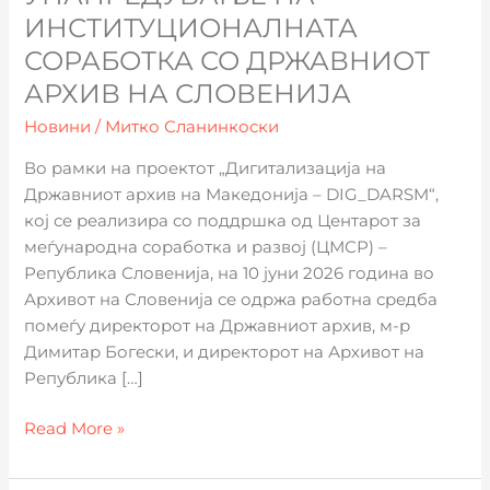
соработка
ИНСТИТУЦИОНАЛНАТА
со
СОРАБОТКА СО ДРЖАВНИОТ
Државниот
АРХИВ НА СЛОВЕНИЈА
архив
на
Новини
/
Митко Сланинкоски
Словенија
Во рамки на проектот „Дигитализација на
Државниот архив на Македонија – DIG_DARSM“,
кој се реализира со поддршка од Центарот за
меѓународна соработка и развој (ЦМСР) –
Република Словенија, на 10 јуни 2026 година во
Архивот на Словенија се одржа работна средба
помеѓу директорот на Државниот архив, м-р
Димитар Богески, и директорот на Архивот на
Република […]
Read More »