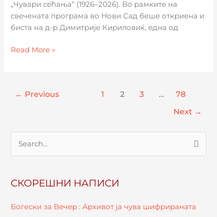
„Чувари сећања“ (1926–2026). Во рамките на
свечената програма во Нови Сад беше откриена и
биста на д-р Димитрије Кириловиќ, една од
Read More »
←
Previous
1
2
3
…
78
Next
→
П
р
е
СКОРЕШНИ НАПИСИ
б
а
Богески за Вечер : Архивот ја чува шифрираната
р