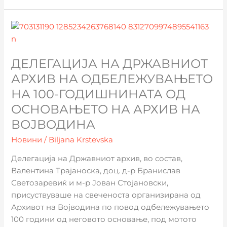
Делегација
на
​ДЕЛЕГАЦИЈА НА ДРЖАВНИОТ
Државниот
архив
АРХИВ НА ОДБЕЛЕЖУВАЊЕТО
на
НА 100-ГОДИШНИНАТА ОД
одбележувањето
ОСНОВАЊЕТО НА АРХИВ НА
на
ВОЈВОДИНА
100-
годишнината
Новини
/
Biljana Krstevska
од
Делегација на Државниот архив, во состав,
основањето
Валентина Трајаноска, доц. д-р Бранислав
на
Светозаревиќ и м-р Јован Стојановски,
Архив
присуствуваше на свеченоста организирана од
на
Архивот на Војводина по повод одбележувањето
Војводина
100 години од неговото основање, под мотото