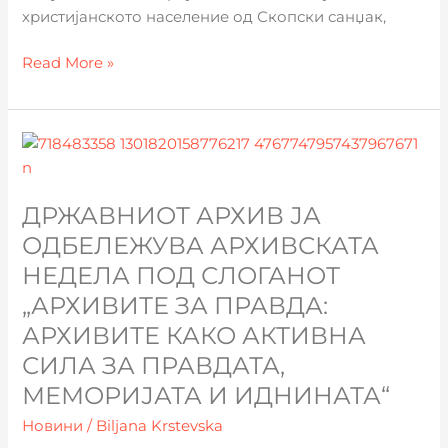
христијанското население од Скопски санџак,
Read More »
Државниот
архив
ја
ДРЖАВНИОТ АРХИВ ЈА
одбележува
Архивската
ОДБЕЛЕЖУВА АРХИВСКАТА
недела
НЕДЕЛА ПОД СЛОГАНОТ
под
„АРХИВИТЕ ЗА ПРАВДА:
слоганот
АРХИВИТЕ КАКО АКТИВНА
„Архивите
за
СИЛА ЗА ПРАВДАТА,
правда:
МЕМОРИЈАТА И ИДНИНАТА“
Архивите
Новини
/
Biljana Krstevska
како