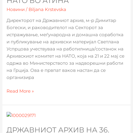
НАТО ВО АТИНА
комитет
на
Новини
/
Biljana Krstevska
НАТО
Директорот на Државниот архив, м-р Димитар
во
Богески, и раководителот на Секторот за
Атина
истражување, меѓународна и домашна соработка
и публикување на архивски материјал Светлана
Успрцова учествуваа на работилница/состанок на
Архивскиот комитет на НАТО, која на 21 и 22 мај се
одржа во Министерството за надворешни работи
на Грција. Ова е првпат ваков настан да се
организира
Read More »
Државниот
архив
ДРЖАВНИОТ АРХИВ НА 36.
на