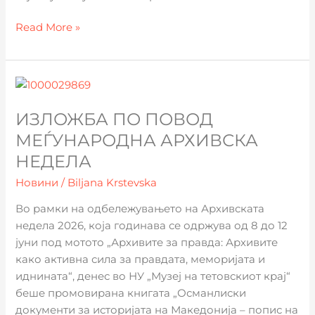
Read More »
Изложба
по
ИЗЛОЖБА ПО ПОВОД
повод
Меѓународна
МЕЃУНАРОДНА АРХИВСКА
Архивска
НЕДЕЛА
недела
Новини
/
Biljana Krstevska
Во рамки на одбележувањето на Архивската
недела 2026, која годинава се одржува од 8 до 12
јуни под мотото „Архивите за правда: Архивите
како активна сила за правдата, меморијата и
иднината“, денес во НУ „Музеј на тетовскиот крај“
беше промовирана книгата „Османлиски
документи за историјата на Македонија – попис на