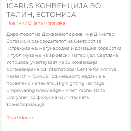
36.
ICARUS КОНВЕНЦИЈА ВО
ICARUS
ТАЛИН, ЕСТОНИЈА
Конвенција
Новини
/
Biljana Krstevska
во
Талин,
Директорот на Државниот архив, м-р Димитар
Естонија
Богески, и раководителот на Секторот за
истражување, меѓународна и домашна соработка
и публикување на архивски материјал, Светлана
Успрцова, учествуваат на 36 конвенција
организирана од International Centre for Archival
Research – ICARUS.Годинешното издание е
посветено на темата „Highlighting Heritage,
Empowering Knowledge – From Archivists to
Everyone“, со фокус на:-Дигиталната
трансформација
Read More »