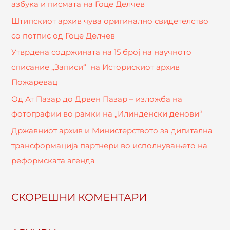
азбука и писмата на Гоце Делчев
а
Штипскиот архив чува оригинално свидетелство
ј
со потпис од Гоце Делчев
з
Утврдена содржината на 15 број на научното
а
списание „Записи“ на Историскиот архив
:
Пожаревац
Од Ат Пазар до Дрвен Пазар – изложба на
фотографии во рамки на „Илинденски денови“
Државниот архив и Министерството за дигитална
трансформација партнери во исполнувањето на
реформската агенда
СКОРЕШНИ КОМЕНТАРИ