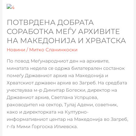
Потврдена
добрата
ПОТВРДЕНА ДОБРАТА
соработка
меѓу
СОРАБОТКА МЕЃУ АРХИВИТЕ
архивите
НА МАКЕДОНИЈА И ХРВАТСКА
на
Новини
/
Митко Сланинкоски
Македонија
и
По повод Меѓународниот ден на архивите,
Хрватска
минатата недела се одржа билатерален состанок
помеѓу Државниот архив на Македонија и
Хрватскиот државен архив во Загреб. На средбата
учествуваа м-р Димитар Богески, директор на
Државниот архив, Светлана Успрцова,
раководител на сектор, Тулај Адеми, советник,
како и директорката на Културно-
информативниот центар на Македонија во Загреб,
г-ѓа Мими Ѓоргоска Илиевска.