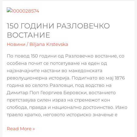
150
години
150 ГОДИНИ РАЗЛОВЕЧКО
Разловечко
востание
ВОСТАНИЕ
Новини
/
Biljana Krstevska
По повод 150 години од Разловечко востание, со
особена почит се потсетуваме на еден од
најзначајните настани во македонската
револуционерна историја. Подигнато во мај 1876
година во селото Разловци, под водство на
Димитар Поп Георгиев Беровски, востанието
претставува силен израз на стремежот кон
слобода, правда и национално достоинство. Иако
траело кратко, неговото историско значење е
Read More »