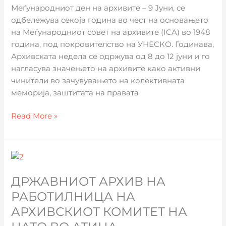
активна
Меѓународниот ден на архивите – 9 Јуни, се
сила
одбележува секоја година во чест на основањето
за
на Меѓународниот совет на архивите (ICA) во 1948
правдата,
година, под покровителство на УНЕСКО. Годинава,
меморијата
Архивската недела се одржува од 8 до 12 јуни и го
и
нагласува значењето на архивите како активни
иднината“
чинители во зачувувањето на колективната
меморија, заштитата на правата
Read More »
Државниот
архив
ДРЖАВНИОТ АРХИВ НА
на
работилница
РАБОТИЛНИЦА НА
на
АРХИВСКИОТ КОМИТЕТ НА
Архивскиот