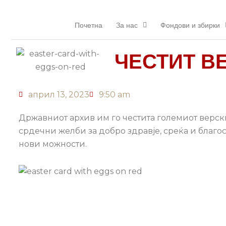
Прескокнете
до
Почетна
За нас
Фондови и збирки
содржината
ЧЕСТИТ В
април 13, 2023
9:50 am
Државниот архив им го честита големиот верск
срдечни желби за добро здравје, среќа и благо
нови можности.