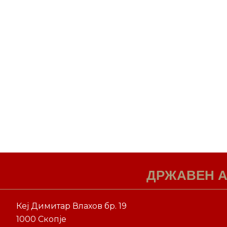
ДРЖАВЕН А
Кеј Димитар Влахов бр. 19
1000 Скопје