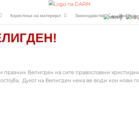
Користење на материјал
Законодавство
Иматели
MK
S
ЕЛИГДЕН!
и празник Велигден на сите православни христијани
состојба. Духот на Велигден нека ве води кон нови 