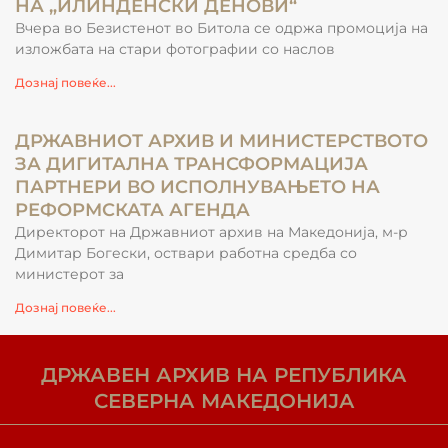
НА „ИЛИНДЕНСКИ ДЕНОВИ“
Вчера во Безистенот во Битола се одржа промоција на
изложбата на стари фотографии со наслов
Дознај повеќе...
ДРЖАВНИОТ АРХИВ И МИНИСТЕРСТВОТО
ЗА ДИГИТАЛНА ТРАНСФОРМАЦИЈА
ПАРТНЕРИ ВО ИСПОЛНУВАЊЕТО НА
РЕФОРМСКАТА АГЕНДА
Директорот на Државниот архив на Македонија, м-р
Димитар Богески, оствари работна средба со
министерот за
Дознај повеќе...
ДРЖАВЕН АРХИВ НА РЕПУБЛИКА
СЕВЕРНА МАКЕДОНИЈА