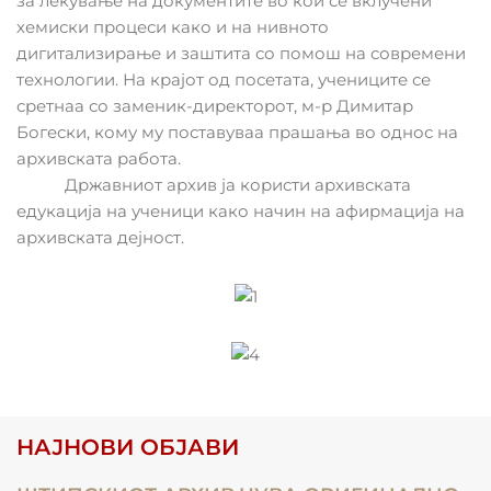
за лекување на документите во кои се вклучени
хемиски процеси како и на нивното
дигитализирање и заштита со помош на современи
технологии. На крајот од посетата, учениците се
сретнаа со заменик-директорот, м-р Димитар
Богески, кому му поставуваа прашања во однос на
архивската работа.
Државниот архив ја користи архивската
едукација на ученици како начин на афирмација на
архивската дејност.
НАЈНОВИ ОБЈАВИ