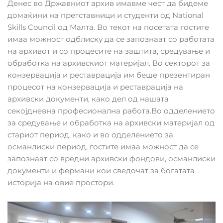
Денес во Државниот архив имавме чест да бидеме
домаќини на претставници и студенти од National
Skills Council од Малта. Во текот на посетата гостите
имаа можност одблиску да се запознаат со работата
на архивот и со процесите на заштита, средување и
обработка на архивскиот материјал. Во секторот за
конзервација и реставрација им беше презентиран
процесот на конзервација и реставрација на
архивски документи, како дел од нашата
секојдневна професионална работа.Во одделението
за средување и обработка на архивски материјал од
стариот период, како и во одделението за
османлиски период, гостите имаа можност да се
запознаат со вредни архивски фондови, османлиски
документи и фермани кои сведочат за богатата
историја на овие простори.