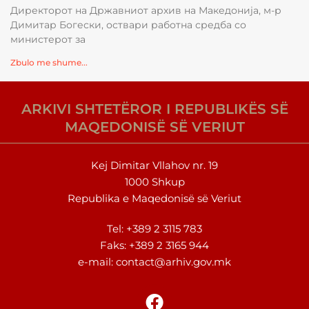
Директорот на Државниот архив на Македонија, м-р
Димитар Богески, оствари работна средба со
министерот за
Zbulo me shume...
ARKIVI SHTETËROR I REPUBLIKËS SË
MAQEDONISË SË VERIUT
Kej Dimitar Vllahov nr. 19
1000 Shkup
Republika e Maqedonisë së Veriut
Tel:
+389 2 3115 783
Faks: +389 2 3165 944
e-mail: contact@arhiv.gov.mk
F