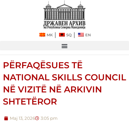
Kalo
tek
përmbajtja
MK
SQ
EN
PËRFAQËSUES TË
NATIONAL SKILLS COUNCIL
NË VIZITË NË ARKIVIN
SHTETËROR
Maj 13, 2026
3:05 pm