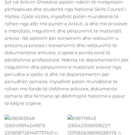
Sot në Arkivin Shtetëror patëm nderin të mirëpresim
përfaqësues dhe studentë nga National Skills Council i
Maltës. Gjatë vizitës, mysafirët patën mundësinë të
njihen nga afër me punën e Arkivit, si dhe me proceset
e mbrojtjes, rregullimit dhe përpunimit të materialit
arkivor. Në sektorin për konservim dhe restaurim u
prezantua procesi i konservimit dhe restaurimit të
dokumenteve arkivore, si pjesë e punës sonë të
përditshme profesionale. Ndërsa në departamentin për
rregullimin dhe përpunimin e materialit arkivor nga
periudha e vjetër, si dhe në departamentin për
periudhën osmane, mysafirët patën mundësinë të
njihen me fonde të vlefshme arkivore, dokumente
osmane dhe fermane që dëshmojnë historinë e pasur
të këtyre trojeve.