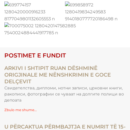
POSTIMET E FUNDIT
ARKIVI I SHTIPIT RUAN DËSHMINË
ORIGJINALE ME NËNSHKRIMIN E GOCE
DELÇEVIT
Свидетелства, дипломи, нотни записи, црковни книги,
ракописи, фотографии се чуваат на долгите полици во
депоата
Zbulo me shume...
U PËRCAKTUA PËRMBAJTJA E NUMRIT TË 15-