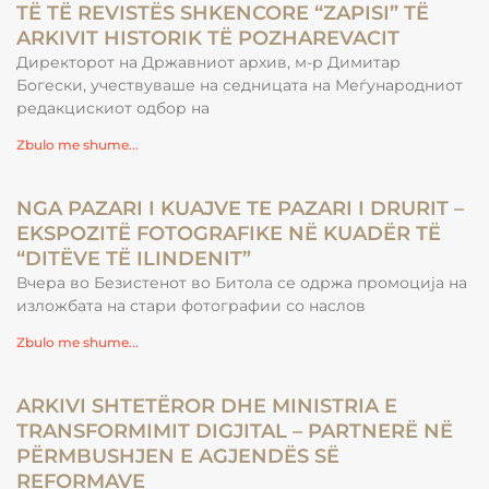
TË TË REVISTËS SHKENCORE “ZAPISI” TË
ARKIVIT HISTORIK TË POZHAREVACIT
Директорот на Државниот архив, м-р Димитар
Богески, учествуваше на седницата на Меѓународниот
редакцискиот одбор на
Zbulo me shume...
NGA PAZARI I KUAJVE TE PAZARI I DRURIT –
EKSPOZITË FOTOGRAFIKE NË KUADËR TË
“DITËVE TË ILINDENIT”
Вчера во Безистенот во Битола се одржа промоција на
изложбата на стари фотографии со наслов
Zbulo me shume...
ARKIVI SHTETËROR DHE MINISTRIA E
TRANSFORMIMIT DIGJITAL – PARTNERË NË
PËRMBUSHJEN E AGJENDËS SË
REFORMAVE