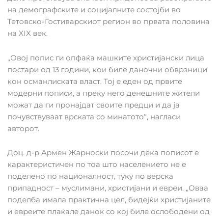
на демографските и социјалните состојби во
Тетовско-Гостиварскиот регион во првата половина
на XIX век.
„Овој попис ги опфаќа машките христијански лица
постари од 13 години, кои биле даночни обврзници
кон османлиската власт. Тој е еден од првите
модерни пописи, а преку него денешните жители
можат да ги пронајдат своите предци и да ја
почувствуваат врската со минатото“, нагласи
авторот.
Доц. д-р Армен Жарноски посочи дека пописот е
карактеристичен по тоа што населението не е
поделено по националност, туку по верска
припадност – муслимани, христијани и евреи. „Оваа
поделба имала практична цел, бидејќи христијаните
и евреите плаќале данок со кој биле ослободени од