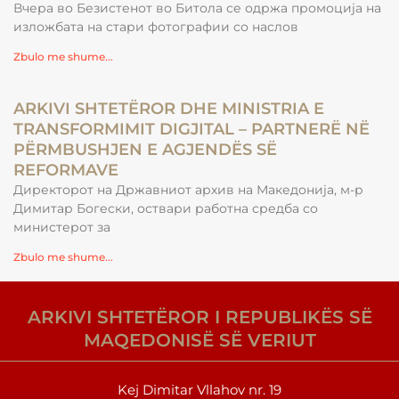
Вчера во Безистенот во Битола се одржа промоција на
изложбата на стари фотографии со наслов
Zbulo me shume...
ARKIVI SHTETËROR DHE MINISTRIA E
TRANSFORMIMIT DIGJITAL – PARTNERË NË
PËRMBUSHJEN E AGJENDËS SË
REFORMAVE
Директорот на Државниот архив на Македонија, м-р
Димитар Богески, оствари работна средба со
министерот за
Zbulo me shume...
ARKIVI SHTETËROR I REPUBLIKËS SË
MAQEDONISË SË VERIUT
Kej Dimitar Vllahov nr. 19