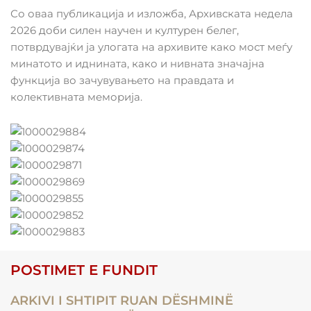
Со оваа публикација и изложба, Архивската недела
2026 доби силен научен и културен белег,
потврдувајќи ја улогата на архивите како мост меѓу
минатото и иднината, како и нивната значајна
функција во зачувувањето на правдата и
колективната меморија.
POSTIMET E FUNDIT
ARKIVI I SHTIPIT RUAN DËSHMINË