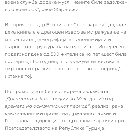
воена служба, додека муслиманите биле задолжени
и со воен рок“, рече Жарноски.
Историчарот д-р Бранислав Светозаревиќ додаде
дека книгата е драгоцен извор за истражување на
миграциите, демографијата, топонимијата и
старосната структура на населението. „Интересен е
податокот дека од 500 жители само пет-шест биле
постари од 60 години, што укажува на високата
смртност и краткиот животен век во тој период“,
истакна тој.
По промоцијата беше отворена изложбата
„Документи и фотографии за Македонија од
времето на османлискиот период“
, реализирана
како заеднички проект на Државниот архив и
Генералната дирекција на државните архиви при
Претседателството на Република Турција.