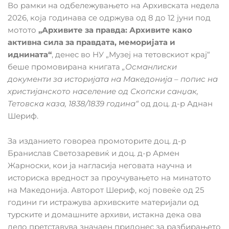
Во рамки на одбележувањето на Архивската недела
2026, која годинава се одржува од 8 до 12 јуни под
мотото
„Архивите за правда: Архивите како
активна сила за правдата, меморијата и
иднината“
, денес во НУ „Музеј на тетовскиот крај“
беше промовирана книгата
„Османлиски
документи за историјата на Македонија – попис на
христијанското население од Скопски санџак,
Тетовска каза, 1838/1839 година“
од доц. д-р Аднан
Шериф.
За изданието говореа промоторите доц. д-р
Бранислав Светозаревиќ и доц. д-р Армен
Жарноски, кои ја нагласија неговата научна и
историска вредност за проучувањето на минатото
на Македонија. Авторот Шериф, кој повеќе од 25
години ги истражува архивските материјали од
турските и домашните архиви, истакна дека ова
дело претставува значаен придонес за разбирањето