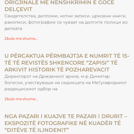
ORIGJINALE ME NËNSHKRIMIN E GOCE
DELÇEVIT
Свидетелства, дипломи, нотни записи, црковни книги,
ракописи, фотографии се чуваат на долгите полици во
депоата
Zbulo me shume...
U PËRCAKTUA PËRMBAJTJA E NUMRIT TË 15-
TË TË REVISTËS SHKENCORE “ZAPISI” TË
ARKIVIT HISTORIK TË POZHAREVACIT
Директорот на Државниот архив, м-р Димитар
Богески, учествуваше на седницата на Меѓународниот
редакцискиот одбор на
Zbulo me shume...
NGA PAZARI I KUAJVE TE PAZARI I DRURIT –
EKSPOZITË FOTOGRAFIKE NË KUADËR TË
“DITËVE TË ILINDENIT”