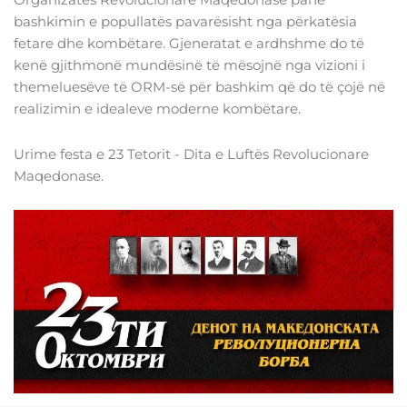
Organizatës Revolucionare Maqedonase panë
bashkimin e popullatës pavarësisht nga përkatësia
fetare dhe kombëtare. Gjeneratat e ardhshme do të
kenë gjithmonë mundësinë të mësojnë nga vizioni i
themeluesëve të ORM-së për bashkim që do të çojë në
realizimin e idealeve moderne kombëtare.
Urime festa e 23 Tetorit - Dita e Luftës Revolucionare
Maqedonase.