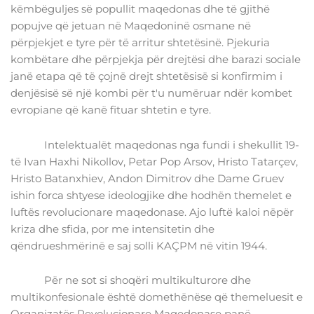
këmbëguljes së popullit maqedonas dhe të gjithë
popujve që jetuan në Maqedoninë osmane në
përpjekjet e tyre për të arritur shtetësinë. Pjekuria
kombëtare dhe përpjekja për drejtësi dhe barazi sociale
janë etapa që të çojnë drejt shtetësisë si konfirmim i
denjësisë së një kombi për t'u numëruar ndër kombet
evropiane që kanë fituar shtetin e tyre.
Intelektualët maqedonas nga fundi i shekullit 19-
të Ivan Haxhi Nikollov, Petar Pop Arsov, Hristo Tatarçev,
Hristo Batanxhiev, Andon Dimitrov dhe Dame Gruev
ishin forca shtyese ideologjike dhe hodhën themelet e
luftës revolucionare maqedonase. Ajo luftë kaloi nëpër
kriza dhe sfida, por me intensitetin dhe
qëndrueshmërinë e saj solli KAÇPM në vitin 1944.
Për ne sot si shoqëri multikulturore dhe
multikonfesionale është domethënëse që themeluesit e