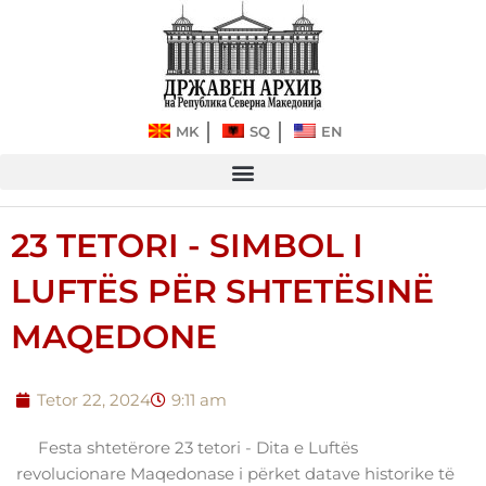
Kalo
tek
përmbajtja
MK
SQ
EN
23 TETORI - SIMBOL I
LUFTËS PËR SHTETËSINË
MAQEDONE
Tetor 22, 2024
9:11 am
Festa shtetërore 23 tetori - Dita e Luftës
revolucionare Maqedonase i përket datave historike të