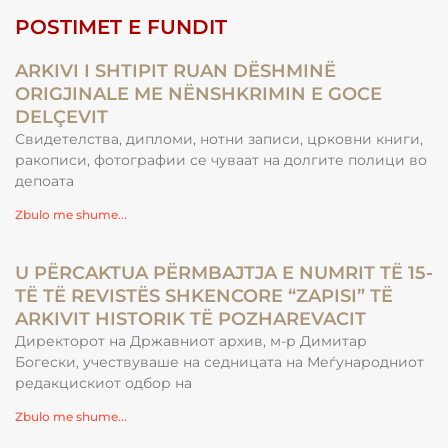
POSTIMET E FUNDIT
ARKIVI I SHTIPIT RUAN DËSHMINË
ORIGJINALE ME NËNSHKRIMIN E GOCE
DELÇEVIT
Свидетелства, дипломи, нотни записи, црковни книги,
ракописи, фотографии се чуваат на долгите полици во
депоата
Zbulo me shume...
U PËRCAKTUA PËRMBAJTJA E NUMRIT TË 15-
TË TË REVISTËS SHKENCORE “ZAPISI” TË
ARKIVIT HISTORIK TË POZHAREVACIT
Директорот на Државниот архив, м-р Димитар
Богески, учествуваше на седницата на Меѓународниот
редакцискиот одбор на
Zbulo me shume...