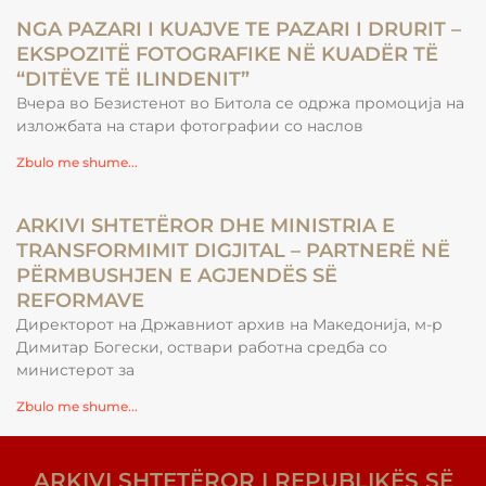
NGA PAZARI I KUAJVE TE PAZARI I DRURIT –
EKSPOZITË FOTOGRAFIKE NË KUADËR TË
“DITËVE TË ILINDENIT”
Вчера во Безистенот во Битола се одржа промоција на
изложбата на стари фотографии со наслов
Zbulo me shume...
ARKIVI SHTETËROR DHE MINISTRIA E
TRANSFORMIMIT DIGJITAL – PARTNERË NË
PËRMBUSHJEN E AGJENDËS SË
REFORMAVE
Директорот на Државниот архив на Македонија, м-р
Димитар Богески, оствари работна средба со
министерот за
Zbulo me shume...
ARKIVI SHTETËROR I REPUBLIKËS SË