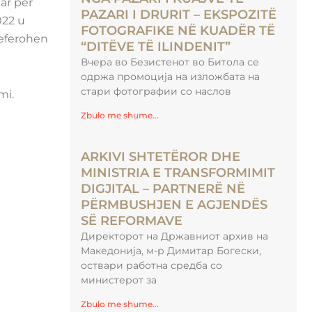
ar për
PAZARI I DRURIT – EKSPOZITË
022 u
FOTOGRAFIKE NË KUADËR TË
referohen
“DITËVE TË ILINDENIT”
Вчера во Безистенот во Битола се
одржа промоција на изложбата на
стари фотографии со наслов
mi.
Zbulo me shume...
ARKIVI SHTETËROR DHE
MINISTRIA E TRANSFORMIMIT
DIGJITAL – PARTNERË NË
PËRMBUSHJEN E AGJENDËS
SË REFORMAVE
Директорот на Државниот архив на
Македонија, м-р Димитар Богески,
оствари работна средба со
министерот за
Zbulo me shume...