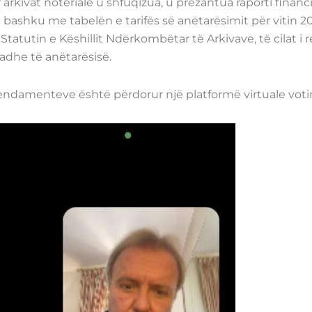
rkivat noteriale u shfuqizua, u prezantua raporti financi
 së bashku me tabelën e tarifës së anëtarësimit për vitin 2
atutin e Këshillit Ndërkombëtar të Arkivave, të cilat i 
adhe të anëtarësisë.
ndamenteve është përdorur një platformë virtuale voti