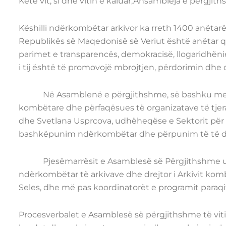
Këtë vit, si dhe vitin e kaluar,Ansambleja e përgjit
Këshilli ndërkombëtar arkivor ka rreth 1400 anëtarë
Republikës së Maqedonisë së Veriut është anëtar që
parimet e transparencës, demokracisë, llogaridhëni
i tij është të promovojë mbrojtjen, përdorimin dh
Në Asamblenë e përgjithshme, së bashku me qindr
kombëtare dhe përfaqësues të organizatave të tjera ar
dhe Svetlana Usprcova, udhëheqëse e Sektorit për h
bashkëpunim ndërkombëtar dhe përpunim të të 
Pjesëmarrësit e Asamblesë së Përgjithshme u përs
ndërkombëtar të arkivave dhe drejtor i Arkivit kombë
Seles, dhe më pas koordinatorët e programit paraqit
Procesverbalet e Asamblesë së përgjithshme të vit