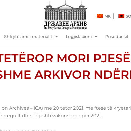
MK
S
Shfrytëzimi i materialit
Legjislacioni
Poseduesit
HTETËROR MORI PJES
SHME ARKIVOR NDË
n Archives – ICA) më 20 tetor 2021, me ftesë të kryetarit t
të rregullt dhe të jashtëzakonshme për 2021.