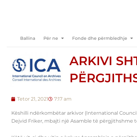
Kalo
tek
përmbajtja
Ballina
Për ne
Fonde dhe përmbledhje
ARKIVI S
PËRGJITH
Tetor 21, 2021
7:17 am
Këshilli ndërkombëtar arkivor (International Council o
Dejvid Friker, mbajti një Asamble të përgjithshme 