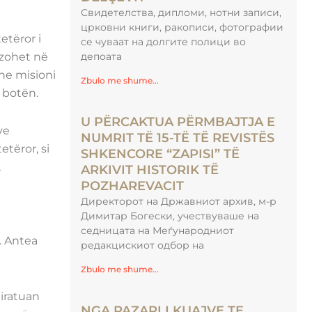
Свидетелства, дипломи, нотни записи,
црковни книги, ракописи, фотографии
etëror i
се чуваат на долгите полици во
azohet në
депоата
he misioni
Zbulo me shume...
 botën.
U PËRCAKTUA PËRMBAJTJA E
ve
NUMRIT TË 15-TË TË REVISTËS
etëror, si
SHKENCORE “ZAPISI” TË
,
ARKIVIT HISTORIK TË
POZHAREVACIT
Директорот на Државниот архив, м-р
Димитар Богески, учествуваше на
седницата на Меѓународниот
. Antea
редакцискиот одбор на
Zbulo me shume...
iratuan
NGA PAZARI I KUAJVE TE