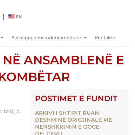
Q
EN
Bashkëpunime ndërkombëtare
Kontakte
Ë NË ANSAMBLENË E
RKOMBËTAR
POSTIMET E FUNDIT
ë tij, z.
ARKIVI I SHTIPIT RUAN
DËSHMINË ORIGJINALE ME
NËNSHKRIMIN E GOCE
DELÇEVIT