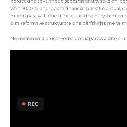
bordet dhe seksionet e sapozgjedhura, seksioni për a
vitin 2020, si dhe raporti financiar për vitin aktual,
morën parasysh dhe u miratuan disa ndryshime në St
disa reformave strukturore dhe përfshirjes më të m
Në miratimin e procesverbaleve, raporteve dhe ame