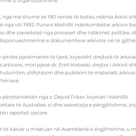
hshme u organizua online.
, nga më shumë se 190 vende të botës, ndërsa Arkivi sht
 nga viti 1992. Puna e Këshillit ndërkombëtar arkivor b
es dhe pavarësisë nga proceset dhe ndikimet politike, d
e disponueshmërinë e dokumenteve arkivore në të gjithë
a pjesëmarrës të tjerë, kryesisht drejtorë të arkiva
kivore, mori pjesë dr. Emil Krsteski, drejtor i Arkivit sht
ulumtim, shfrytëzim dhe publikim të materialit arkivor
dhënave.
hëndetën nga z. Dejvid Friker, kryetari i Këshillit
tare të Australisë, si dhe sekretarja e përgjithshme, znj
ën raportet vjetore.
it të kaluar u miratuan në Asamblenë e ërgjithshme, u m